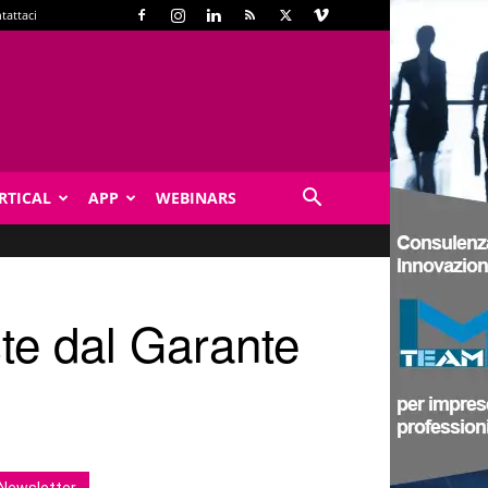
tattaci
RTICAL
APP
WEBINARS
ste dal Garante