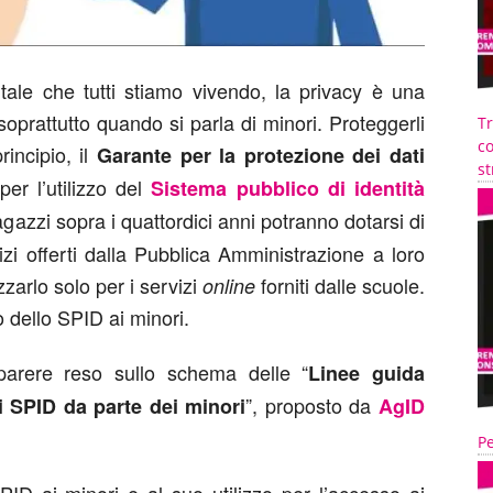
itale che tutti stiamo vivendo, la privacy è una
oprattutto quando si parla di minori. Proteggerli
T
co
incipio, il
Garante per la protezione dei dati
st
er l’utilizzo del
Sistema pubblico di identità
agazzi sopra i quattordici anni potranno dotarsi di
zi offerti dalla Pubblica Amministrazione a loro
izzarlo solo per i servizi
forniti dalle scuole.
online
io dello SPID ai minori.
 parere reso sullo schema delle “
Linee guida
”, proposto da
zi SPID da parte dei minori
AgID
Pe