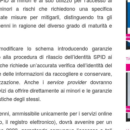
 SPID ai minori e al suo utilizzo per l’accesso ai
inori a rischi che richiedono una specifica
te misure per mitigarli, distinguendo tra gli
icenni in ragione del diverso grado di maturità e
modificare lo schema introducendo garanzie
 alla procedura di rilascio dell’identità SPID ai
Ti
che richiede un’accurata verifica dell’identità del
e delle informazioni da raccogliere e conservare,
mizzazione. Anche i
dovranno
service provider
izi da offrire direttamente ai minori e le garanzie
tiche degli stessi.
icenni, ammissibile unicamente per i servizi online
, il registro elettronico), dovrà avvenire per un