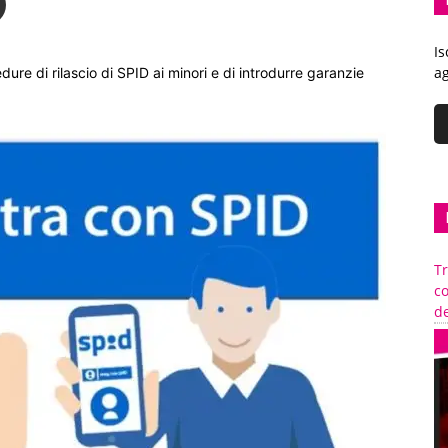
Is
ag
edure di rilascio di SPID ai minori e di introdurre garanzie
Tr
c
de