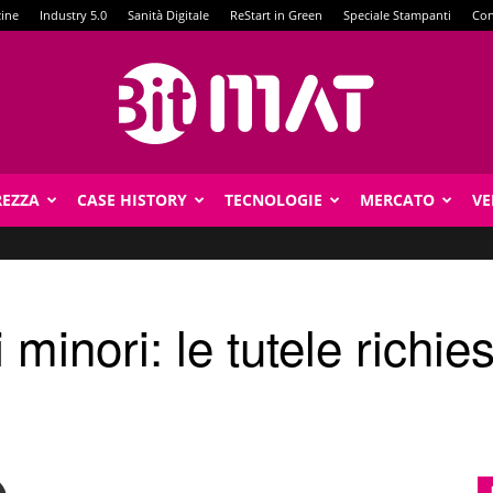
zine
Industry 5.0
Sanità Digitale
ReStart in Green
Speciale Stampanti
Con
REZZA
CASE HISTORY
TECNOLOGIE
MERCATO
VE
BitMat
 minori: le tutele richie