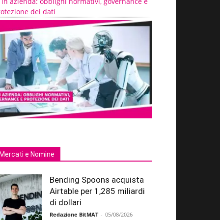
 in azienda: obblighi normativi, governance e
otezione dei dati
Mercati e Nomine
Bending Spoons acquista
Airtable per 1,285 miliardi
di dollari
Redazione BitMAT
-
05/08/2026