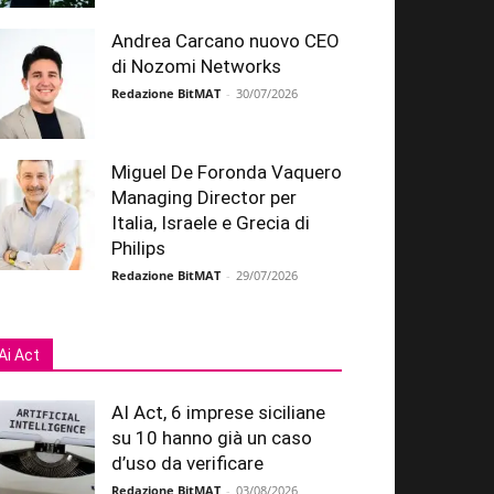
Andrea Carcano nuovo CEO
di Nozomi Networks
Redazione BitMAT
-
30/07/2026
Miguel De Foronda Vaquero
Managing Director per
Italia, Israele e Grecia di
Philips
Redazione BitMAT
-
29/07/2026
Ai Act
AI Act, 6 imprese siciliane
su 10 hanno già un caso
d’uso da verificare
Redazione BitMAT
-
03/08/2026