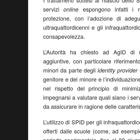
I trattamenti sottesi al rilascio dello
servizi
espongono infatti i m
online
protezione, con l’adozione di adegua
ultraquattordicenni e gli infraquattord
consapevolezza.
L’Autorità ha chiesto ad AgID di 
aggiuntive, con particolare riferimento
minori da parte degli
identity provider
genitore e del minore e l’individuazion
nel rispetto del principio di mini
impegnarsi a valutare quali siano i serv
da assicurare in ragione delle caratteris
L’utilizzo di SPID per gli infraquattord
offerti dalle scuole (come, ad esempio