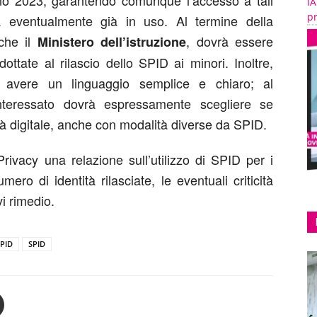
gno 2023, garantendo comunque l’accesso a tali
IA
pr
 eventualmente già in uso. Al termine della
che il
, dovrà essere
Ministero dell’istruzione
ottate al rilascio dello SPID ai minori. Inoltre,
rà avere un linguaggio semplice e chiaro; al
nteressato dovrà espressamente scegliere se
tà digitale, anche con modalità diverse da SPID.
rivacy una relazione sull’utilizzo di SPID per i
umero di identità rilasciate, le eventuali criticità
vi rimedio.
SPID
SPID