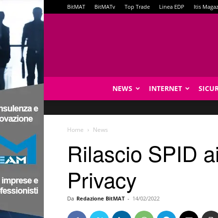
BitMAT
BitMATv
Top Trade
Linea EDP
Itis Maga
NEWS
INTERNET
SICU
Home
News
Rilascio SPID ai
Privacy
Da
Redazione BitMAT
-
14/02/2022