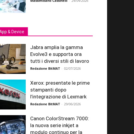
Massimiliano Cassinelli
-
24/04/2026
App & Device
Jabra amplia la gamma
Evolve3 e supporta ora
tutti i diversi stili di lavoro
Redazione BitMAT
-
02/07/2026
Xerox: presentate le prime
stampanti dopo
l’integrazione di Lexmark
Redazione BitMAT
-
29/06/2026
Canon ColorStream 7000:
la nuova serie inkjet a
modulo continuo per la