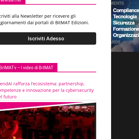
Newsletter
criviti alla Newsletter per ricevere gli
giornamenti dai portali di BitMAT Edizioni.
BitMATv – I video di BitMAT
endAI rafforza l’ecosistema: partnership,
ompetenze e innovazione per la cybersecurity
l futuro