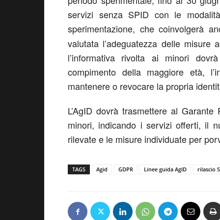
periodo sperimentale, fino al 30 giu
servizi senza SPID con le modalità
sperimentazione, che coinvolgerà an
valutata l’adeguatezza delle misure ad
l’informativa rivolta ai minori dov
compimento della maggiore età, l’i
mantenere o revocare la propria identi
L’AgID dovrà trasmettere al Garante P
minori, indicando i servizi offerti, il n
rilevate e le misure individuate per por
TAGS
Agid
GDPR
Linee guida AgID
rilascio 