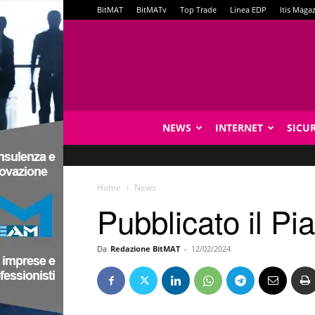
BitMAT
BitMATv
Top Trade
Linea EDP
Itis Maga
NEWS
INTERNET
SICU
Home
News
Pubblicato il Pi
Da
Redazione BitMAT
-
12/02/2024