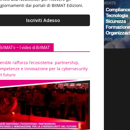
giornamenti dai portali di BitMAT Edizioni.
BitMATv – I video di BitMAT
endAI rafforza l’ecosistema: partnership,
ompetenze e innovazione per la cybersecurity
l futuro