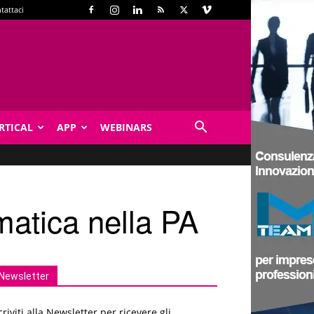
tattaci
RTICAL
APP
WEBINARS
rmatica nella PA
Newsletter
criviti alla Newsletter per ricevere gli