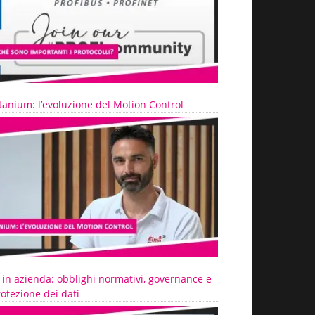
tanium: l’evoluzione del Motion Control
 in azienda: obblighi normativi, governance e
otezione dei dati