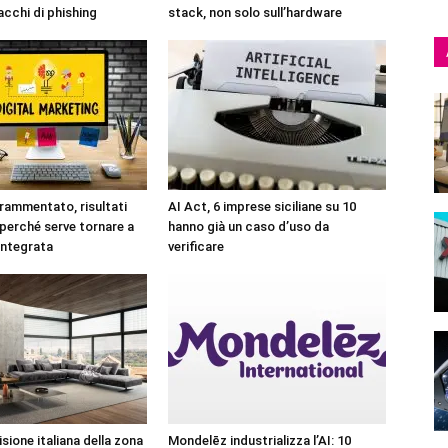
acchi di phishing
stack, non solo sull’hardware
rammentato, risultati
AI Act, 6 imprese siciliane su 10
 perché serve tornare a
hanno già un caso d’uso da
integrata
verificare
sione italiana della zona
Mondelēz industrializza l’AI: 10