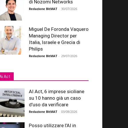
di Nozomi Networks
Redazione BitMAT
-
30/07/2026
Miguel De Foronda Vaquero
Managing Director per
Italia, Israele e Grecia di
Philips
Redazione BitMAT
-
29/07/2026
Ai Act
AI Act, 6 imprese siciliane
su 10 hanno già un caso
d’uso da verificare
Redazione BitMAT
-
03/08/2026
Posso utilizzare l’AI in