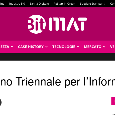
zine
Industry 5.0
Sanità Digitale
ReStart in Green
Speciale Stampanti
Con
REZZA
CASE HISTORY
TECNOLOGIE
MERCATO
VE
BitMat
ano Triennale per l’Info
Is