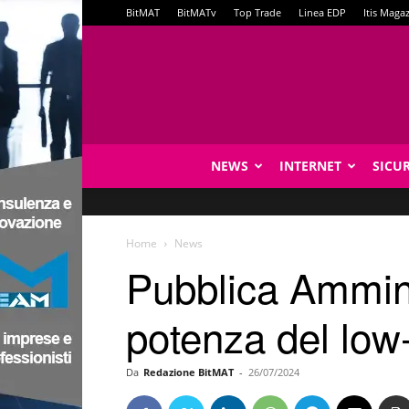
BitMAT
BitMATv
Top Trade
Linea EDP
Itis Maga
NEWS
INTERNET
SICU
Home
News
Pubblica Ammini
potenza del low
Da
Redazione BitMAT
-
26/07/2024