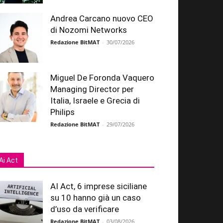
Andrea Carcano nuovo CEO
di Nozomi Networks
Redazione BitMAT
-
30/07/2026
Miguel De Foronda Vaquero
Managing Director per
Italia, Israele e Grecia di
Philips
Redazione BitMAT
-
29/07/2026
Ai Act
AI Act, 6 imprese siciliane
su 10 hanno già un caso
d’uso da verificare
Redazione BitMAT
-
03/08/2026