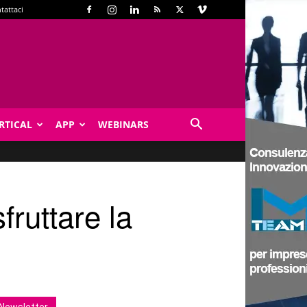
tattaci
RTICAL
APP
WEBINARS
ruttare la