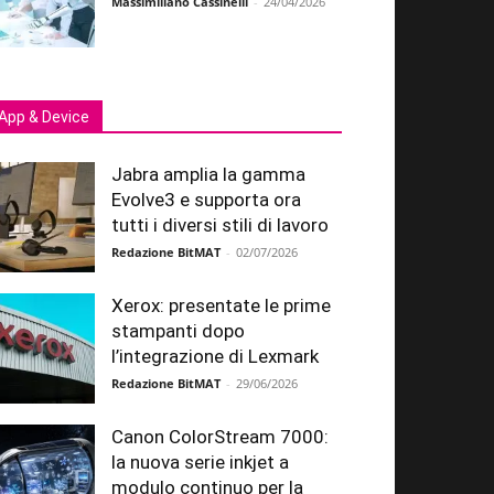
Massimiliano Cassinelli
-
24/04/2026
App & Device
Jabra amplia la gamma
Evolve3 e supporta ora
tutti i diversi stili di lavoro
Redazione BitMAT
-
02/07/2026
Xerox: presentate le prime
stampanti dopo
l’integrazione di Lexmark
Redazione BitMAT
-
29/06/2026
Canon ColorStream 7000:
la nuova serie inkjet a
modulo continuo per la