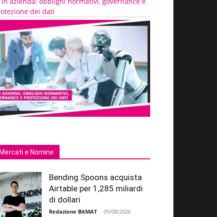
 in azienda: obblighi normativi, governance e
otezione dei dati
Mercati e Nomine
Bending Spoons acquista
Airtable per 1,285 miliardi
di dollari
Redazione BitMAT
-
05/08/2026