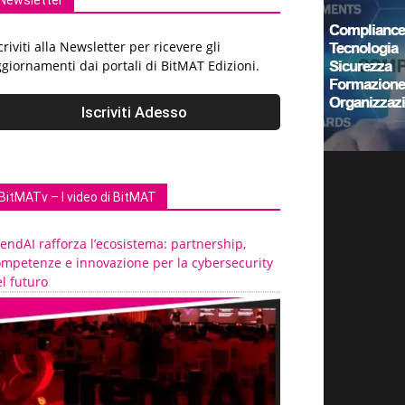
Newsletter
criviti alla Newsletter per ricevere gli
giornamenti dai portali di BitMAT Edizioni.
BitMATv – I video di BitMAT
endAI rafforza l’ecosistema: partnership,
ompetenze e innovazione per la cybersecurity
l futuro