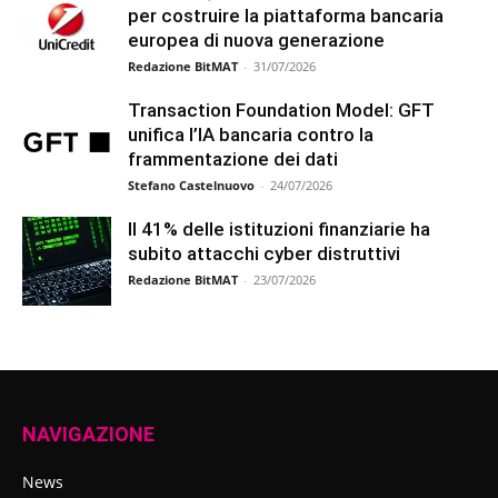
per costruire la piattaforma bancaria
europea di nuova generazione
Redazione BitMAT
-
31/07/2026
Transaction Foundation Model: GFT
unifica l’IA bancaria contro la
frammentazione dei dati
Stefano Castelnuovo
-
24/07/2026
Il 41% delle istituzioni finanziarie ha
subito attacchi cyber distruttivi
Redazione BitMAT
-
23/07/2026
NAVIGAZIONE
News