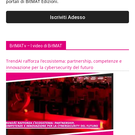
portali di BitMAT Edizioni.
BitMATv – I video di BitMAT
TrendAI rafforza l’ecosistema: partnership, competenze e
innovazione per la cybersecurity del futuro