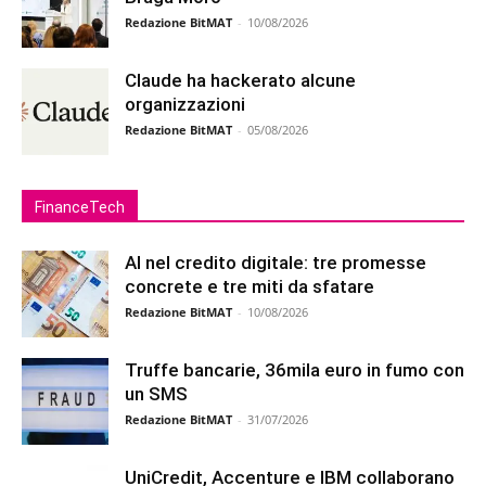
Redazione BitMAT
-
10/08/2026
Claude ha hackerato alcune
organizzazioni
Redazione BitMAT
-
05/08/2026
FinanceTech
AI nel credito digitale: tre promesse
concrete e tre miti da sfatare
Redazione BitMAT
-
10/08/2026
Truffe bancarie, 36mila euro in fumo con
un SMS
Redazione BitMAT
-
31/07/2026
UniCredit, Accenture e IBM collaborano