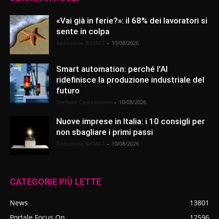
«Vai già in ferie?»: il 68% dei lavoratori si
sente in colpa
Redazione BitMAT
-
10/08/2026
Smart automation: perché l’AI
ridefinisce la produzione industriale del
futuro
Stefano Castelnuovo
-
10/08/2026
Nuove imprese in Italia: i 10 consigli per
non sbagliare i primi passi
Redazione BitMAT
-
10/08/2026
CATEGORIE PIÙ LETTE
News
13801
Portale Focus On
12596