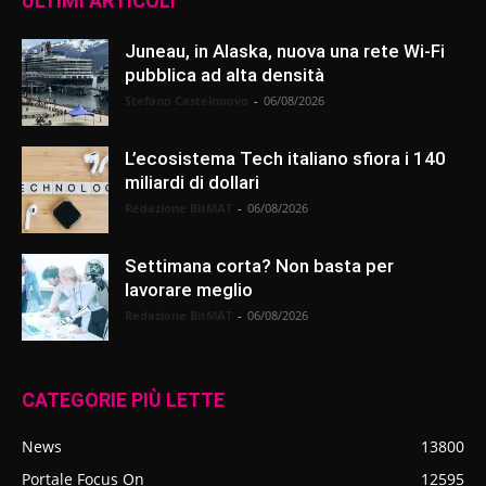
ULTIMI ARTICOLI
Juneau, in Alaska, nuova una rete Wi-Fi
pubblica ad alta densità
Stefano Castelnuovo
-
06/08/2026
L’ecosistema Tech italiano sfiora i 140
miliardi di dollari
Redazione BitMAT
-
06/08/2026
Settimana corta? Non basta per
lavorare meglio
Redazione BitMAT
-
06/08/2026
CATEGORIE PIÙ LETTE
News
13800
Portale Focus On
12595