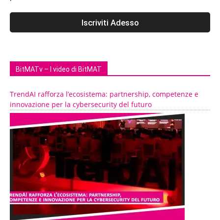
BitMATv – I video di BitMAT
TrendAI rafforza l’ecosistema: partnership, competenze e
innovazione per la cybersecurity del futuro