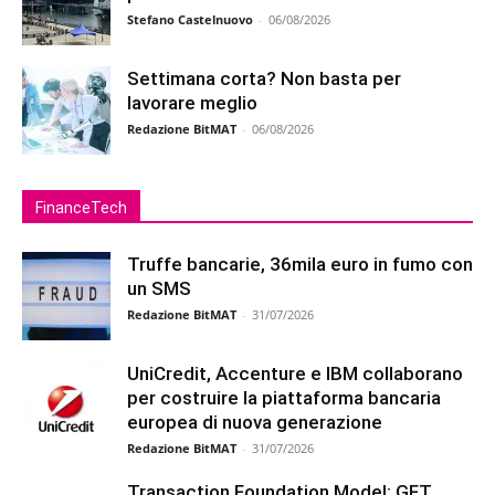
Stefano Castelnuovo
-
06/08/2026
Settimana corta? Non basta per
lavorare meglio
Redazione BitMAT
-
06/08/2026
FinanceTech
Truffe bancarie, 36mila euro in fumo con
un SMS
Redazione BitMAT
-
31/07/2026
UniCredit, Accenture e IBM collaborano
per costruire la piattaforma bancaria
europea di nuova generazione
Redazione BitMAT
-
31/07/2026
Transaction Foundation Model: GFT