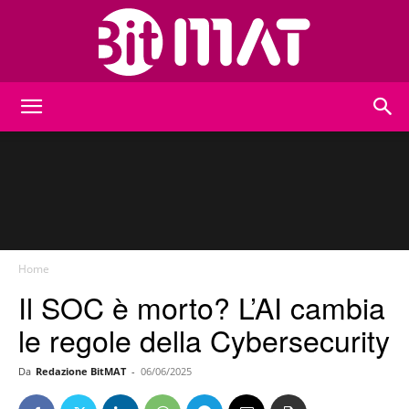
BitMat
Home
Il SOC è morto? L’AI cambia
le regole della Cybersecurity
Da
Redazione BitMAT
-
06/06/2025