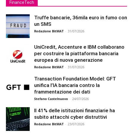
FinanceTech
Truffe bancarie, 36mila euro in fumo con
un SMS
Redazione BitMAT
-
31/07/2026
UniCredit, Accenture e IBM collaborano
per costruire la piattaforma bancaria
europea di nuova generazione
Redazione BitMAT
-
31/07/2026
Transaction Foundation Model: GFT
unifica l’IA bancaria contro la
frammentazione dei dati
Stefano Castelnuovo
-
24/07/2026
Il 41% delle istituzioni finanziarie ha
subito attacchi cyber distruttivi
Redazione BitMAT
-
23/07/2026