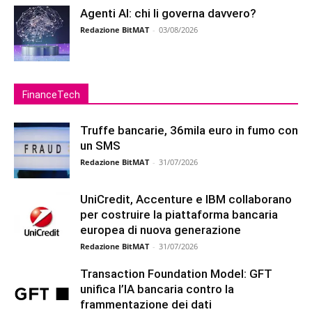
Agenti AI: chi li governa davvero?
Redazione BitMAT
-
03/08/2026
FinanceTech
Truffe bancarie, 36mila euro in fumo con
un SMS
Redazione BitMAT
-
31/07/2026
UniCredit, Accenture e IBM collaborano
per costruire la piattaforma bancaria
europea di nuova generazione
Redazione BitMAT
-
31/07/2026
Transaction Foundation Model: GFT
unifica l’IA bancaria contro la
frammentazione dei dati