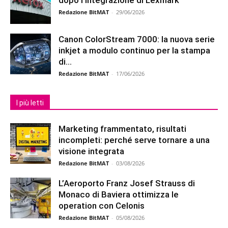
dopo l’integrazione di Lexmark
Redazione BitMAT
-
29/06/2026
Canon ColorStream 7000: la nuova serie
inkjet a modulo continuo per la stampa
di...
Redazione BitMAT
-
17/06/2026
I più letti
Marketing frammentato, risultati
incompleti: perché serve tornare a una
visione integrata
Redazione BitMAT
-
03/08/2026
L’Aeroporto Franz Josef Strauss di
Monaco di Baviera ottimizza le
operation con Celonis
Redazione BitMAT
-
05/08/2026