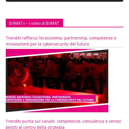
BitMATv – I video di BitMAT
TrendAI rafforza l’ecosistema: partnership, competenze e
innovazione per la cybersecurity del futuro
TrendAI punta sul canale: competenze, consulenza e servizi
gestiti al centro della strategia