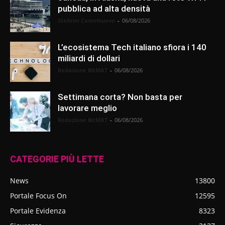
pubblica ad alta densità
Stefano Castelnuovo
-
06/08/2026
L’ecosistema Tech italiano sfiora i 140
miliardi di dollari
Redazione BitMAT
-
06/08/2026
Settimana corta? Non basta per
lavorare meglio
Redazione BitMAT
-
06/08/2026
CATEGORIE PIÙ LETTE
News
13800
Portale Focus On
12595
Portale Evidenza
8323