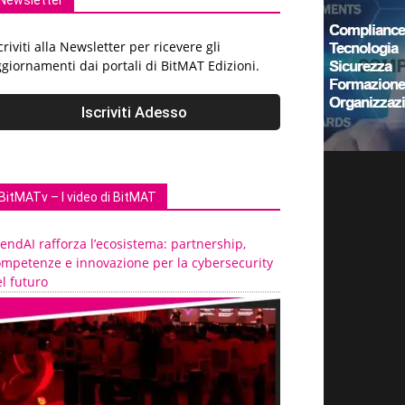
Newsletter
criviti alla Newsletter per ricevere gli
giornamenti dai portali di BitMAT Edizioni.
BitMATv – I video di BitMAT
endAI rafforza l’ecosistema: partnership,
ompetenze e innovazione per la cybersecurity
l futuro