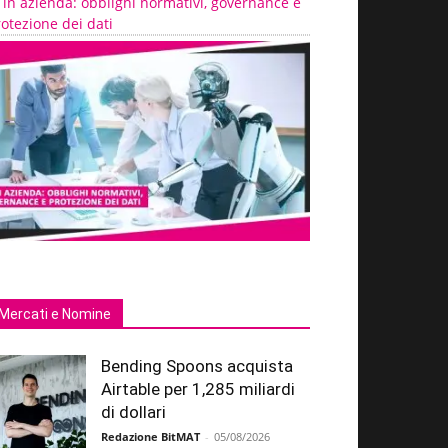
 in azienda: obblighi normativi, governance e
otezione dei dati
Mercati e Nomine
Bending Spoons acquista
Airtable per 1,285 miliardi
di dollari
Redazione BitMAT
-
05/08/2026