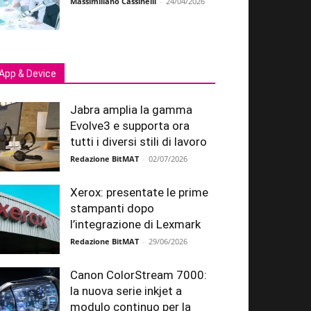
Massimiliano Cassinelli
-
24/04/2026
App & Device
Jabra amplia la gamma
Evolve3 e supporta ora
tutti i diversi stili di lavoro
Redazione BitMAT
-
02/07/2026
Xerox: presentate le prime
stampanti dopo
l’integrazione di Lexmark
Redazione BitMAT
-
29/06/2026
Canon ColorStream 7000:
la nuova serie inkjet a
modulo continuo per la