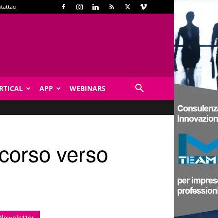
tattaci
RTICAL
APP
WEBINARS
rcorso verso