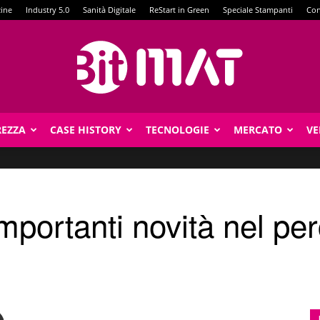
zine
Industry 5.0
Sanità Digitale
ReStart in Green
Speciale Stampanti
Con
REZZA
CASE HISTORY
TECNOLOGIE
MERCATO
VE
BitMat
mportanti novità nel pe