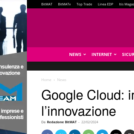
BitMAT
BitMATv
Top Trade
Linea EDP
Itis Maga
NEWS
INTERNET
SICU
Home
News
Google Cloud: i
l’innovazione
Da
Redazione BitMAT
-
22/02/2024