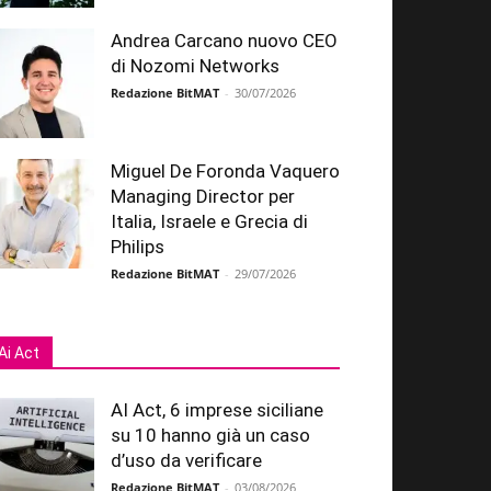
Andrea Carcano nuovo CEO
di Nozomi Networks
Redazione BitMAT
-
30/07/2026
Miguel De Foronda Vaquero
Managing Director per
Italia, Israele e Grecia di
Philips
Redazione BitMAT
-
29/07/2026
Ai Act
AI Act, 6 imprese siciliane
su 10 hanno già un caso
d’uso da verificare
Redazione BitMAT
-
03/08/2026