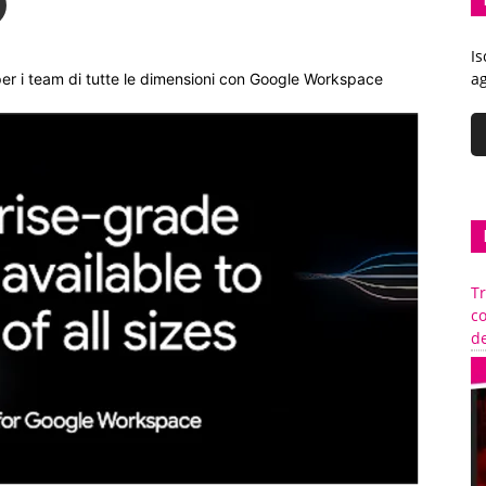
Is
ag
per i team di tutte le dimensioni con Google Workspace
Tr
c
de