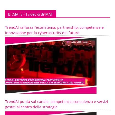
BitMATv – I video di BitMAT
TrendAI rafforza l’ecosistema: partnership, competenze e
innovazione per la cybersecurity del futuro
TrendAI punta sul canale: competenze, consulenza e servizi
gestiti al centro della strategia