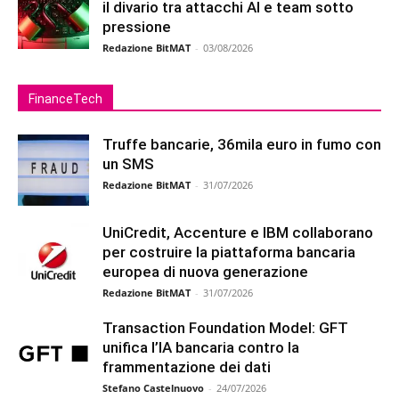
il divario tra attacchi AI e team sotto
pressione
Redazione BitMAT
-
03/08/2026
FinanceTech
Truffe bancarie, 36mila euro in fumo con
un SMS
Redazione BitMAT
-
31/07/2026
UniCredit, Accenture e IBM collaborano
per costruire la piattaforma bancaria
europea di nuova generazione
Redazione BitMAT
-
31/07/2026
Transaction Foundation Model: GFT
unifica l’IA bancaria contro la
frammentazione dei dati
Stefano Castelnuovo
-
24/07/2026