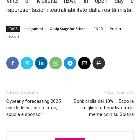
Vinci di Molfetta (BA), in open day e
rappresentazioni teatrali abilitate dalla realtà mista.
TAGS
ologrammi
Optip Stage for School
PNRR
Predict
scuola
Articolo precedente
Prossimo articolo
Cybearly forecasting 2025:
Bonk crolla del 10% – Ecco la
aperte le call per relatori,
migliore alternativa tra le
scuole e sponsor
meme coin su Solana