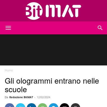
BitMat
Home
Gli ologrammi entrano nelle
scuole
Da
Redazione BitMAT
-
12/02/2024