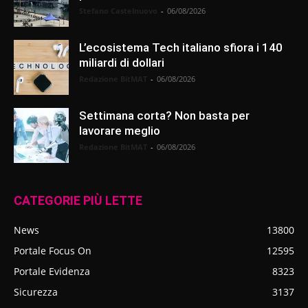
Stefano Castelnuovo
-
06/08/2026
L’ecosistema Tech italiano sfiora i 140
miliardi di dollari
Redazione BitMAT
-
06/08/2026
Settimana corta? Non basta per
lavorare meglio
Redazione BitMAT
-
06/08/2026
CATEGORIE PIÙ LETTE
News
13800
Portale Focus On
12595
Portale Evidenza
8323
Sicurezza
3137