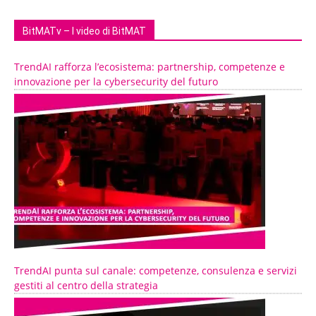
BitMATv – I video di BitMAT
TrendAI rafforza l’ecosistema: partnership, competenze e
innovazione per la cybersecurity del futuro
TrendAI punta sul canale: competenze, consulenza e servizi
gestiti al centro della strategia