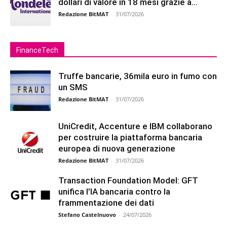
dollari di valore in 18 mesi grazie a...
Redazione BitMAT
-
31/07/2026
FinanceTech
Truffe bancarie, 36mila euro in fumo con
un SMS
Redazione BitMAT
-
31/07/2026
UniCredit, Accenture e IBM collaborano
per costruire la piattaforma bancaria
europea di nuova generazione
Redazione BitMAT
-
31/07/2026
Transaction Foundation Model: GFT
unifica l’IA bancaria contro la
frammentazione dei dati
Stefano Castelnuovo
-
24/07/2026