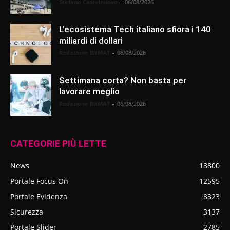
Stefano Castelnuovo
-
06/08/2026
L’ecosistema Tech italiano sfiora i 140
miliardi di dollari
Redazione BitMAT
-
06/08/2026
Settimana corta? Non basta per
lavorare meglio
Redazione BitMAT
-
06/08/2026
CATEGORIE PIÙ LETTE
News
13800
Portale Focus On
12595
Portale Evidenza
8323
Sicurezza
3137
Portale Slider
2785