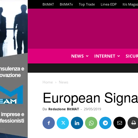
BitMAT
BitMATv
Top Trade
Linea EDP
Itis Maga
NEWS
INTERNET
SICU
Home
News
European Signat
Da
Redazione BitMAT
-
29/05/2019