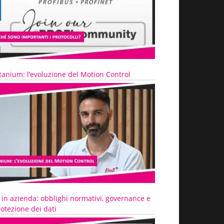
tanium: l’evoluzione del Motion Control
 in azienda: obblighi normativi, governance e
otezione dei dati