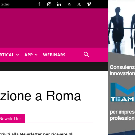
tattaci
RTICAL
APP
WEBINARS
dizione a Roma
Newsletter
criviti alla Newsletter per ricevere gli