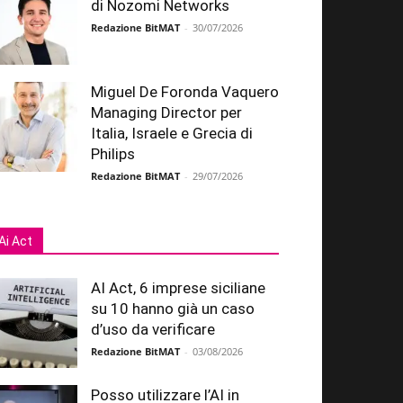
di Nozomi Networks
Redazione BitMAT
-
30/07/2026
Miguel De Foronda Vaquero
Managing Director per
Italia, Israele e Grecia di
Philips
Redazione BitMAT
-
29/07/2026
Ai Act
AI Act, 6 imprese siciliane
su 10 hanno già un caso
d’uso da verificare
Redazione BitMAT
-
03/08/2026
Posso utilizzare l’AI in