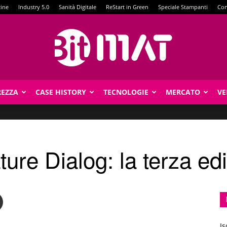
zine
Industry 5.0
Sanità Digitale
ReStart in Green
Speciale Stampanti
Con
REZZA
CASE HISTORY
TECNOLOGIE
MERCATO
VE
BitMat
ure Dialog: la terza e
Is