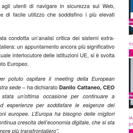
re agli utenti di navigare in sicurezza sul Web,
 e di facile utilizzo che soddisfino i più elevati
ata condotta un’analisi critica dei sistemi extra-
Ti
ntaliera: un appuntamento ancora più significativo
tuale interlocutore delle istituzioni UE, si è svolta
ento Europeo.
ver potuto ospitare il meeting della European
– ha dichiarato
ostra sede
Danilo Cattaneo, CEO
 stata un’ottima occasione
per continuare a
 ed esperienze per soddisfare le esigenze dei
zioni europee. L’Europa ha bisogno delle migliori
IA
continua crescita dell’economia digitale, che si sta
pr
re più transfrontaliero”.