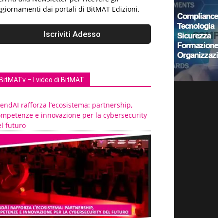
giornamenti dai portali di BitMAT Edizioni.
BitMATv – I video di BitMAT
endAI rafforza l’ecosistema: partnership,
ompetenze e innovazione per la cybersecurity
l futuro