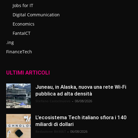
Jobs for IT
Digital Communication
Economics
FantaICT
.ing
FinanceTech
ULTIMI ARTICOLI
Juneau, in Alaska, nuova una rete Wi-Fi
pubblica ad alta densità
Stefano Castelnuovo
-
06/08/2026
L’ecosistema Tech italiano sfiora i 140
miliardi di dollari
Redazione BitMAT
-
06/08/2026