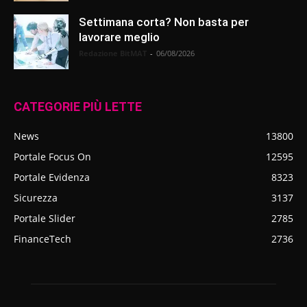
Settimana corta? Non basta per
lavorare meglio
Redazione BitMAT
-
06/08/2026
CATEGORIE PIÙ LETTE
News
13800
Portale Focus On
12595
Portale Evidenza
8323
Sicurezza
3137
Portale Slider
2785
FinanceTech
2736