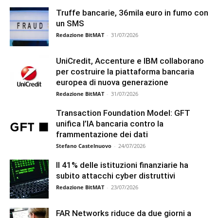
Truffe bancarie, 36mila euro in fumo con
un SMS
Redazione BitMAT
-
31/07/2026
UniCredit, Accenture e IBM collaborano
per costruire la piattaforma bancaria
europea di nuova generazione
Redazione BitMAT
-
31/07/2026
Transaction Foundation Model: GFT
unifica l’IA bancaria contro la
frammentazione dei dati
Stefano Castelnuovo
-
24/07/2026
Il 41% delle istituzioni finanziarie ha
subito attacchi cyber distruttivi
Redazione BitMAT
-
23/07/2026
FAR Networks riduce da due giorni a