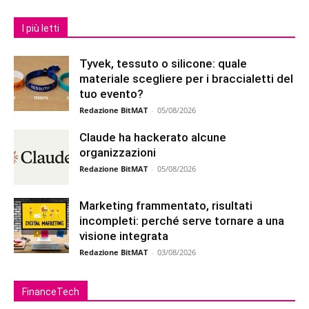
I più letti
Tyvek, tessuto o silicone: quale
materiale scegliere per i braccialetti del
tuo evento?
Redazione BitMAT
-
05/08/2026
Claude ha hackerato alcune
organizzazioni
Redazione BitMAT
-
05/08/2026
Marketing frammentato, risultati
incompleti: perché serve tornare a una
visione integrata
Redazione BitMAT
-
03/08/2026
FinanceTech