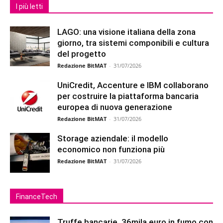
I più letti
LAGO: una visione italiana della zona
giorno, tra sistemi componibili e cultura
del progetto
Redazione BitMAT
-
31/07/2026
UniCredit, Accenture e IBM collaborano
per costruire la piattaforma bancaria
europea di nuova generazione
Redazione BitMAT
-
31/07/2026
Storage aziendale: il modello
economico non funziona più
Redazione BitMAT
-
31/07/2026
FinanceTech
Truffe bancarie, 36mila euro in fumo con