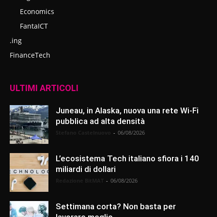
Economics
FantaICT
.ing
FinanceTech
ULTIMI ARTICOLI
Juneau, in Alaska, nuova una rete Wi-Fi
pubblica ad alta densità
Stefano Castelnuovo
-
06/08/2026
L’ecosistema Tech italiano sfiora i 140
miliardi di dollari
Redazione BitMAT
-
06/08/2026
Settimana corta? Non basta per
lavorare meglio