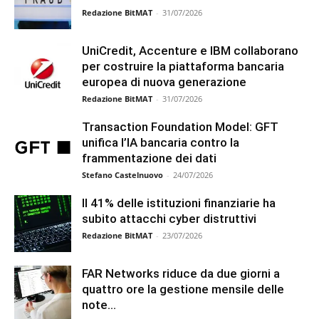
Redazione BitMAT
-
31/07/2026
UniCredit, Accenture e IBM collaborano
per costruire la piattaforma bancaria
europea di nuova generazione
Redazione BitMAT
-
31/07/2026
Transaction Foundation Model: GFT
unifica l’IA bancaria contro la
frammentazione dei dati
Stefano Castelnuovo
-
24/07/2026
Il 41% delle istituzioni finanziarie ha
subito attacchi cyber distruttivi
Redazione BitMAT
-
23/07/2026
FAR Networks riduce da due giorni a
quattro ore la gestione mensile delle
note...