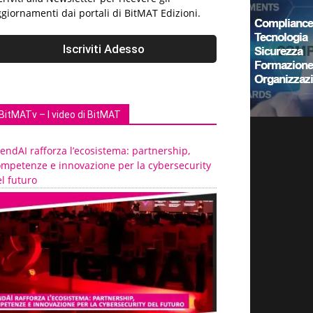
giornamenti dai portali di BitMAT Edizioni.
BitMATv – I video di BitMAT
endAI rafforza l’ecosistema: partnership,
ompetenze e innovazione per la cybersecurity
l futuro