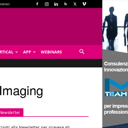
tattaci
RTICAL
APP
WEBINARS
 Imaging
Newsletter
criviti alla Newsletter per ricevere gli