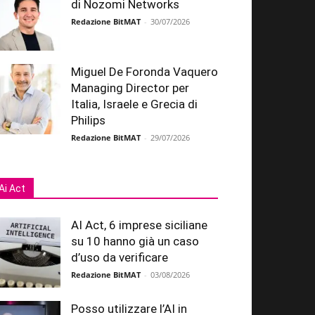
di Nozomi Networks
Redazione BitMAT
-
30/07/2026
Miguel De Foronda Vaquero
Managing Director per
Italia, Israele e Grecia di
Philips
Redazione BitMAT
-
29/07/2026
Ai Act
AI Act, 6 imprese siciliane
su 10 hanno già un caso
d’uso da verificare
Redazione BitMAT
-
03/08/2026
Posso utilizzare l’AI in