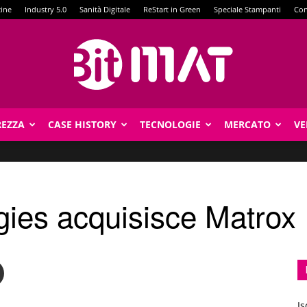
zine
Industry 5.0
Sanità Digitale
ReStart in Green
Speciale Stampanti
Con
REZZA
CASE HISTORY
TECNOLOGIE
MERCATO
VE
BitMat
ies acquisisce Matrox
Is