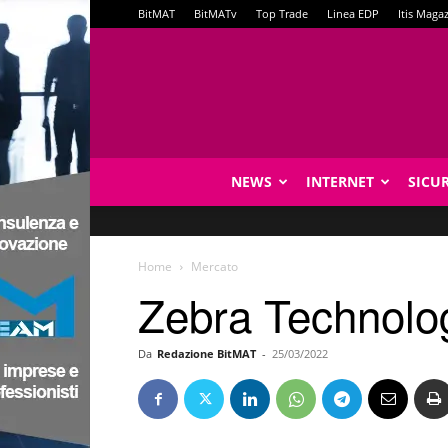
BitMAT
BitMATv
Top Trade
Linea EDP
Itis Maga
NEWS
INTERNET
SICU
Home
Mercato
Zebra Technolog
Da
Redazione BitMAT
-
25/03/2022