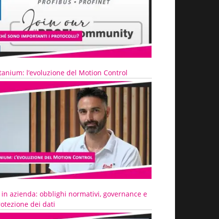
tanium: l’evoluzione del Motion Control
 in azienda: obblighi normativi, governance e
otezione dei dati