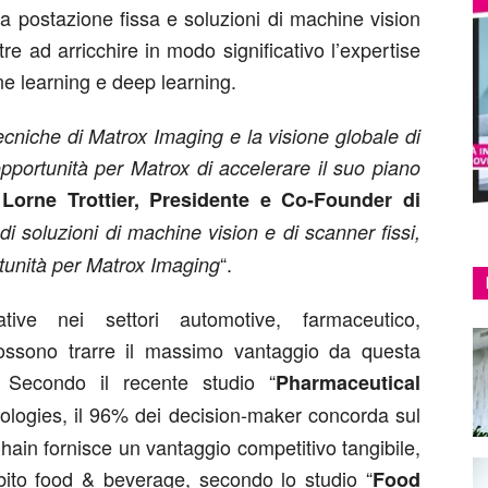
 a postazione fissa e soluzioni di machine vision
e ad arricchire in modo significativo l’expertise
ne learning e deep learning.
niche di Matrox Imaging e la visione globale di
portunità per Matrox di accelerare il suo piano
a
Lorne Trottier, Presidente e Co-Founder di
i soluzioni di machine vision e di scanner fissi,
“.
tunità per Matrox Imaging
ative nei settori automotive, farmaceutico,
possono trarre il massimo vantaggio da questa
 Secondo il recente studio “
Pharmaceutical
ologies, il 96% dei decision-maker concorda sul
Chain fornisce un vantaggio competitivo tangibile,
mbito food & beverage, secondo lo studio “
Food