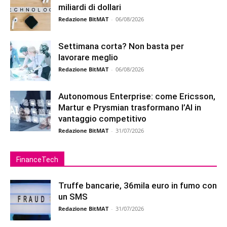
miliardi di dollari
Redazione BitMAT
-
06/08/2026
Settimana corta? Non basta per
lavorare meglio
Redazione BitMAT
-
06/08/2026
Autonomous Enterprise: come Ericsson,
Martur e Prysmian trasformano l’AI in
vantaggio competitivo
Redazione BitMAT
-
31/07/2026
FinanceTech
Truffe bancarie, 36mila euro in fumo con
un SMS
Redazione BitMAT
-
31/07/2026