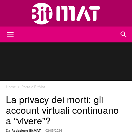
BitMat
Home
Portale BitMat
La privacy dei morti: gli
account virtuali continuano
a “vivere”?
Da
Redazione BitMAT
-
02/05/2024