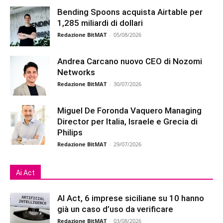
Bending Spoons acquista Airtable per
1,285 miliardi di dollari
Redazione BitMAT
-
05/08/2026
Andrea Carcano nuovo CEO di Nozomi
Networks
Redazione BitMAT
-
30/07/2026
Miguel De Foronda Vaquero Managing
Director per Italia, Israele e Grecia di
Philips
Redazione BitMAT
-
29/07/2026
Ai Act
AI Act, 6 imprese siciliane su 10 hanno
già un caso d’uso da verificare
Redazione BitMAT
-
03/08/2026