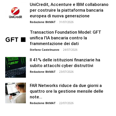
UniCredit, Accenture e IBM collaborano
per costruire la piattaforma bancaria
europea di nuova generazione
Redazione BitMAT
-
31/07/2026
Transaction Foundation Model: GFT
unifica l’IA bancaria contro la
frammentazione dei dati
Stefano Castelnuovo
-
24/07/2026
Il 41% delle istituzioni finanziarie ha
subito attacchi cyber distruttivi
Redazione BitMAT
-
23/07/2026
FAR Networks riduce da due giorni a
quattro ore la gestione mensile delle
note...
Redazione BitMAT
-
22/07/2026