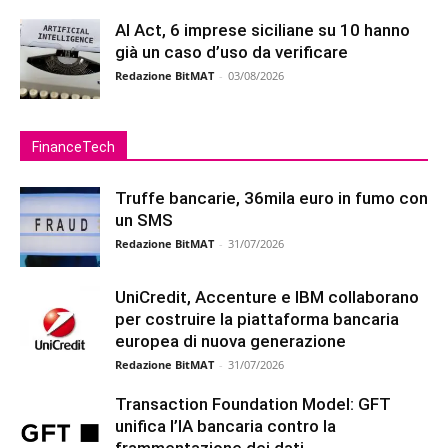
AI Act, 6 imprese siciliane su 10 hanno
già un caso d’uso da verificare
Redazione BitMAT
-
03/08/2026
FinanceTech
Truffe bancarie, 36mila euro in fumo con
un SMS
Redazione BitMAT
-
31/07/2026
UniCredit, Accenture e IBM collaborano
per costruire la piattaforma bancaria
europea di nuova generazione
Redazione BitMAT
-
31/07/2026
Transaction Foundation Model: GFT
unifica l’IA bancaria contro la
frammentazione dei dati