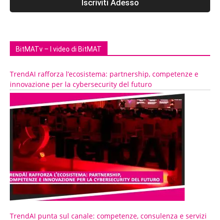
BitMATv – I video di BitMAT
TrendAI rafforza l’ecosistema: partnership, competenze e
innovazione per la cybersecurity del futuro
TrendAI punta sul canale: competenze, consulenza e servizi