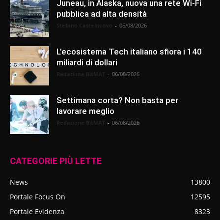
Juneau, in Alaska, nuova una rete Wi-Fi
pubblica ad alta densità
Stefano Castelnuovo
-
06/08/2026
L’ecosistema Tech italiano sfiora i 140
miliardi di dollari
Redazione BitMAT
-
06/08/2026
Settimana corta? Non basta per
lavorare meglio
Redazione BitMAT
-
06/08/2026
CATEGORIE PIÙ LETTE
News
13800
Portale Focus On
12595
Portale Evidenza
8323