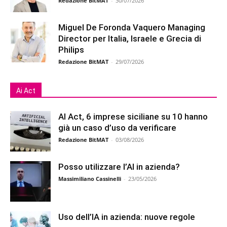
Redazione BitMAT
-
30/07/2026
Miguel De Foronda Vaquero Managing
Director per Italia, Israele e Grecia di
Philips
Redazione BitMAT
-
29/07/2026
Ai Act
AI Act, 6 imprese siciliane su 10 hanno
già un caso d’uso da verificare
Redazione BitMAT
-
03/08/2026
Posso utilizzare l’AI in azienda?
Massimiliano Cassinelli
-
23/05/2026
Uso dell’IA in azienda: nuove regole