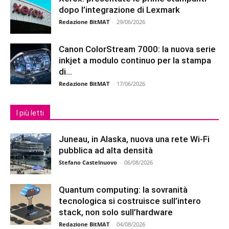
dopo l’integrazione di Lexmark
Redazione BitMAT
-
29/06/2026
Canon ColorStream 7000: la nuova serie
inkjet a modulo continuo per la stampa
di...
Redazione BitMAT
-
17/06/2026
I più letti
Juneau, in Alaska, nuova una rete Wi-Fi
pubblica ad alta densità
Stefano Castelnuovo
-
06/08/2026
Quantum computing: la sovranità
tecnologica si costruisce sull’intero
stack, non solo sull’hardware
Redazione BitMAT
-
04/08/2026