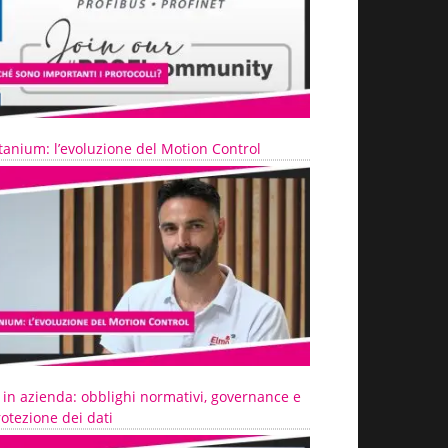
tanium: l’evoluzione del Motion Control
 in azienda: obblighi normativi, governance e
otezione dei dati