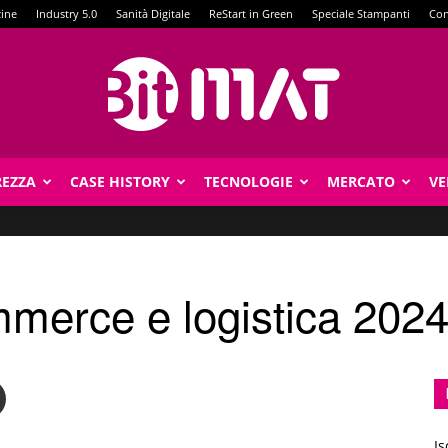
zine
Industry 5.0
Sanità Digitale
ReStart in Green
Speciale Stampanti
Con
REZZA
CASE HISTORY
TECNOLOGIE
MERCATO
VE
BitMat
merce e logistica 202
Is