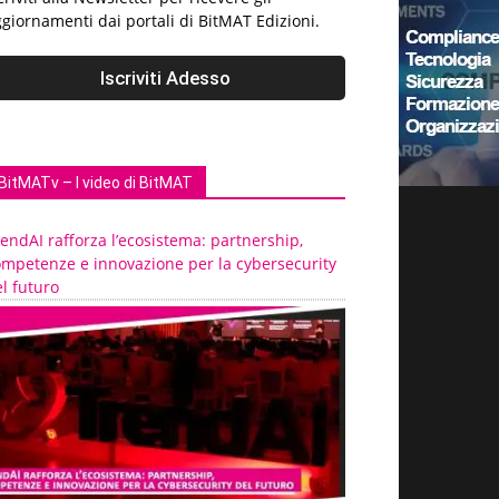
giornamenti dai portali di BitMAT Edizioni.
BitMATv – I video di BitMAT
endAI rafforza l’ecosistema: partnership,
ompetenze e innovazione per la cybersecurity
l futuro