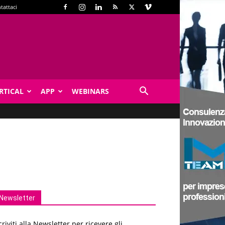
tattaci
RTICAL
APP
WEBINARS
4
Newsletter
criviti alla Newsletter per ricevere gli