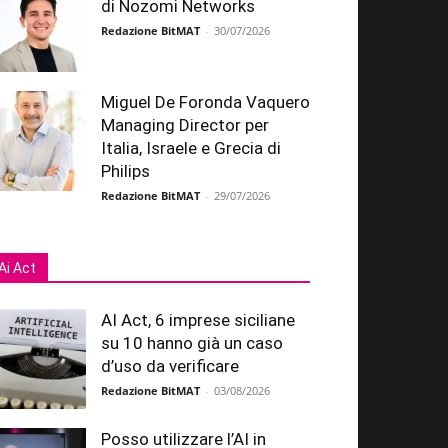
di Nozomi Networks
Redazione BitMAT
-
30/07/2026
Miguel De Foronda Vaquero
Managing Director per
Italia, Israele e Grecia di
Philips
Redazione BitMAT
-
29/07/2026
Ai Act
AI Act, 6 imprese siciliane
su 10 hanno già un caso
d’uso da verificare
Redazione BitMAT
-
03/08/2026
Posso utilizzare l’AI in