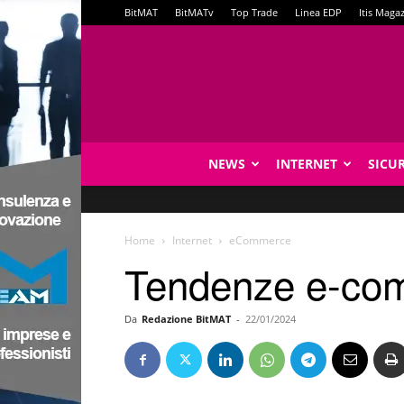
BitMAT
BitMATv
Top Trade
Linea EDP
Itis Maga
NEWS
INTERNET
SICU
Home
Internet
eCommerce
Tendenze e-com
Da
Redazione BitMAT
-
22/01/2024