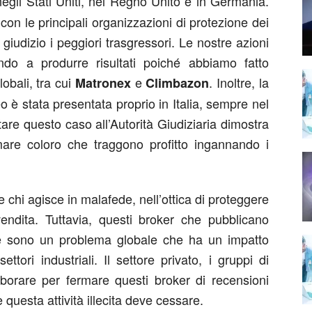
egli Stati Uniti, nel Regno Unito e in Germania.
on le principali organizzazioni di protezione dei
 giudizio i peggiori trasgressori. Le nostre azioni
iando a produrre risultati poiché abbiamo fatto
obali, tra cui
e
. Inoltre, la
Matronex
Climbazon
 è stata presentata proprio in Italia, sempre nel
are questo caso all’Autorità Giudiziaria dimostra
mare coloro che traggono profitto ingannando i
chi agisce in malafede, nell’ottica di proteggere
 vendita. Tuttavia, questi broker che pubblicano
lse sono un problema globale che ha un impatto
settori industriali. Il settore privato, i gruppi di
borare per fermare questi broker di recensioni
 questa attività illecita deve cessare.