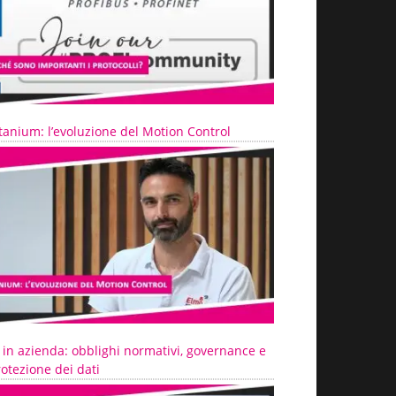
tanium: l’evoluzione del Motion Control
 in azienda: obblighi normativi, governance e
otezione dei dati