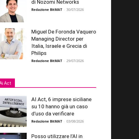
di Nozomi Networks
Redazione BitMAT
-
30/07/2026
Miguel De Foronda Vaquero
Managing Director per
Italia, Israele e Grecia di
Philips
Redazione BitMAT
-
29/07/2026
Ai Act
AI Act, 6 imprese siciliane
su 10 hanno già un caso
d’uso da verificare
Redazione BitMAT
-
03/08/2026
Posso utilizzare l’AI in