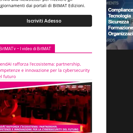
giornamenti dai portali di BitMAT Edizioni.
BitMATv – I video di BitMAT
endAI rafforza l’ecosistema: partnership,
ompetenze e innovazione per la cybersecurity
l futuro