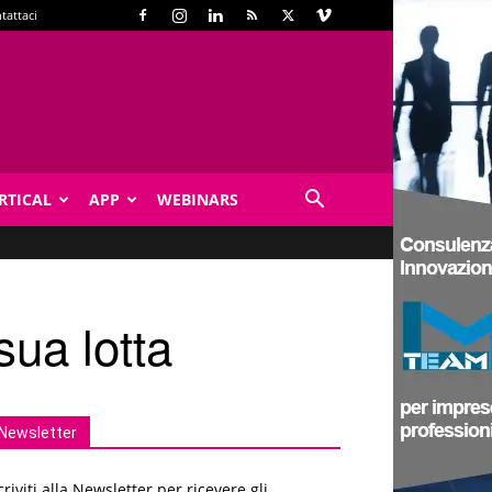
tattaci
RTICAL
APP
WEBINARS
ua lotta
Newsletter
criviti alla Newsletter per ricevere gli