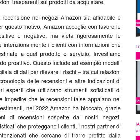
ioni trasparenti sui prodotti da acquistare.
ni recensione nei negozi Amazon sia affidabile e
. Per questo motivo, Amazon accoglie con favore le
ositive o negative, ma vieta rigorosamente le
 intenzionalmente i clienti con informazioni che
Ti
estinate a quel prodotto o servizio. Investiamo
modo proattivo. Questo include ad esempio modelli
ia di dati per rilevare i rischi – tra cui relazioni
cronologia delle recensioni e altre indicazioni di
i esperti che utilizzano strumenti sofisticati di
 e impedire che le recensioni false appaiano nel
nvestimenti, nel 2022 Amazon ha bloccato, grazie
ioni di recensioni sospette dai nostri negozi.
IA
ticati che proteggano i clienti, i nostri partner di
pr
tenzionati che cercano di trarre profitto dalla