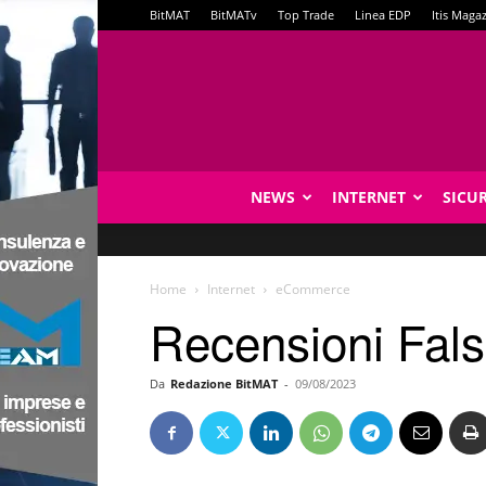
BitMAT
BitMATv
Top Trade
Linea EDP
Itis Maga
NEWS
INTERNET
SICU
Home
Internet
eCommerce
Recensioni Fals
Da
Redazione BitMAT
-
09/08/2023