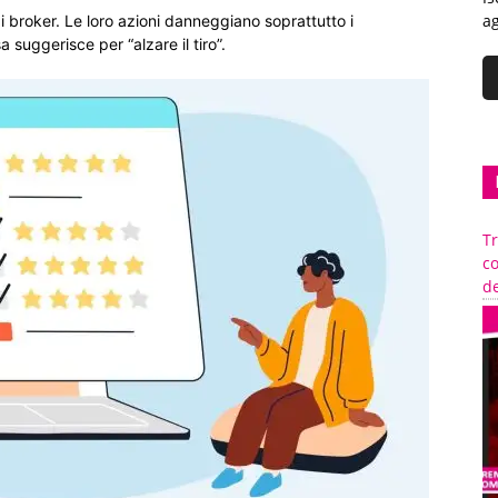
ag
i broker. Le loro azioni danneggiano soprattutto i
uggerisce per “alzare il tiro”.
Tr
c
de