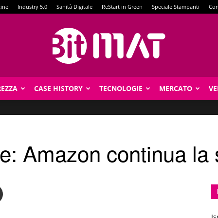
zine
Industry 5.0
Sanità Digitale
ReStart in Green
Speciale Stampanti
Con
REZZA
CASE HISTORY
TECNOLOGIE
MERCATO
VE
BitMat
e: Amazon continua la s
Is