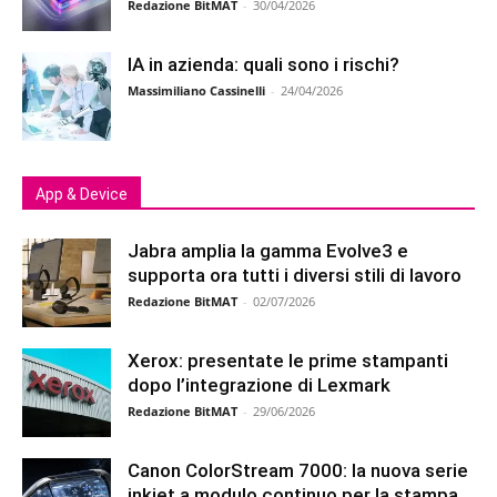
Redazione BitMAT
-
30/04/2026
IA in azienda: quali sono i rischi?
Massimiliano Cassinelli
-
24/04/2026
App & Device
Jabra amplia la gamma Evolve3 e
supporta ora tutti i diversi stili di lavoro
Redazione BitMAT
-
02/07/2026
Xerox: presentate le prime stampanti
dopo l’integrazione di Lexmark
Redazione BitMAT
-
29/06/2026
Canon ColorStream 7000: la nuova serie
inkjet a modulo continuo per la stampa