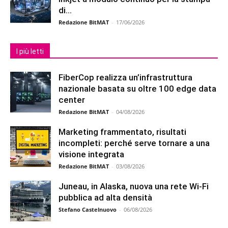
di...
Redazione BitMAT
-
17/06/2026
I più letti
FiberCop realizza un’infrastruttura
nazionale basata su oltre 100 edge data
center
Redazione BitMAT
-
04/08/2026
Marketing frammentato, risultati
incompleti: perché serve tornare a una
visione integrata
Redazione BitMAT
-
03/08/2026
Juneau, in Alaska, nuova una rete Wi-Fi
pubblica ad alta densità
Stefano Castelnuovo
-
06/08/2026