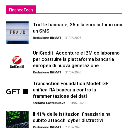
FinanceTech
Truffe bancarie, 36mila euro in fumo con
un SMS
Redazione BitMAT
-
31/07/2026
UniCredit, Accenture e IBM collaborano
per costruire la piattaforma bancaria
europea di nuova generazione
Redazione BitMAT
-
31/07/2026
Transaction Foundation Model: GFT
unifica l’IA bancaria contro la
frammentazione dei dati
Stefano Castelnuovo
-
24/07/2026
Il 41% delle istituzioni finanziarie ha
subito attacchi cyber distruttivi
Redazione BitMAT
-
23/07/2026