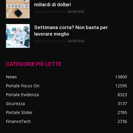
miliardi di dollari
Redazione BitMAT
-
06/08/2026
Settimana corta? Non basta per
lavorare meglio
Redazione BitMAT
-
06/08/2026
CATEGORIE PIÙ LETTE
News
13800
Portale Focus On
12595
Portale Evidenza
8323
Sicurezza
3137
Portale Slider
2785
FinanceTech
2736