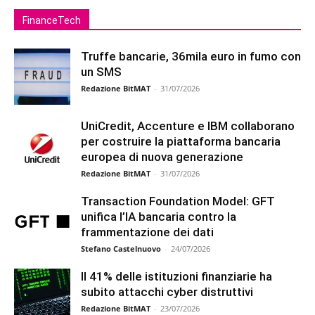
FinanceTech
Truffe bancarie, 36mila euro in fumo con
un SMS
Redazione BitMAT
-
31/07/2026
UniCredit, Accenture e IBM collaborano
per costruire la piattaforma bancaria
europea di nuova generazione
Redazione BitMAT
-
31/07/2026
Transaction Foundation Model: GFT
unifica l’IA bancaria contro la
frammentazione dei dati
Stefano Castelnuovo
-
24/07/2026
Il 41% delle istituzioni finanziarie ha
subito attacchi cyber distruttivi
Redazione BitMAT
-
23/07/2026