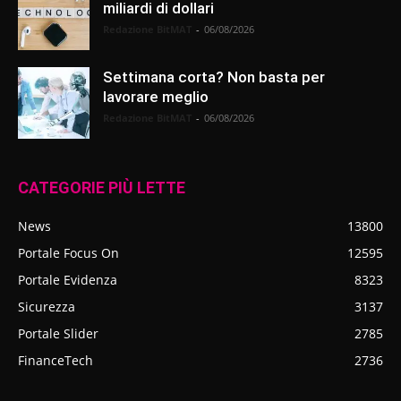
miliardi di dollari
Redazione BitMAT
-
06/08/2026
Settimana corta? Non basta per
lavorare meglio
Redazione BitMAT
-
06/08/2026
CATEGORIE PIÙ LETTE
News
13800
Portale Focus On
12595
Portale Evidenza
8323
Sicurezza
3137
Portale Slider
2785
FinanceTech
2736