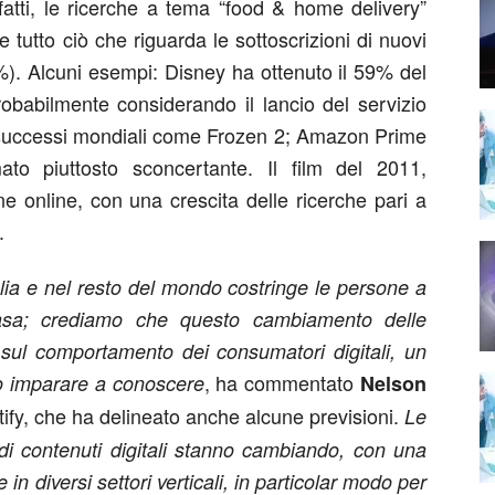
fatti, le ricerche a tema “food & home delivery”
tutto ciò che riguarda le sottoscrizioni di nuovi
%). Alcuni esempi: Disney ha ottenuto il 59% del
robabilmente considerando il lancio del servizio
di successi mondiali come Frozen 2; Amazon Prime
to piuttosto sconcertante. Il film del 2011,
ne online, con una crescita delle ricerche pari a
.
talia e nel resto del mondo costringe le persone a
asa; crediamo che questo cambiamento delle
 sul comportamento dei consumatori digitali, un
, ha commentato
 imparare a conoscere
Nelson
ptify, che ha delineato anche alcune previsioni.
Le
di contenuti digitali stanno cambiando, con una
e in diversi settori verticali, in particolar modo per