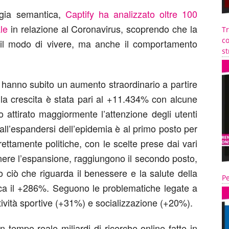
ogia semantica,
Captify
ha analizzato oltre 100
ale
in relazione al Coronavirus, scoprendo che la
T
co
il modo di vivere, ma anche il comportamento
st
 hanno subito un aumento straordinario a partire
la crescita è stata pari al +11.434% con alcune
o attirato maggiormente l’attenzione degli utenti
all’espandersi dell’epidemia è al primo posto per
rettamente politiche, con le scelte prese dai vari
nere l’espansione, raggiungono il secondo posto,
o ciò che riguarda il benessere e la salute della
Pe
cca il +286%. Seguono le problematiche legate a
tività sportive (+31%) e socializzazione (+20%).
in tempo reale miliardi di ricerche online fatte in