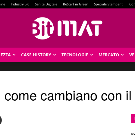
zine
Industry 5.0
Sanità Digitale
ReStart in Green
Speciale Stampanti
Con
REZZA
CASE HISTORY
TECNOLOGIE
MERCATO
VE
BitMat
: come cambiano con il
Is