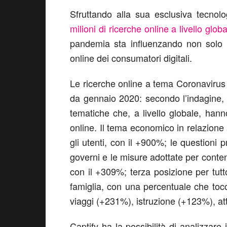
Sfruttando alla sua esclusiva tecnol
milioni di ricerche online a livello glob
pandemia sta influenzando non solo 
online dei consumatori digitali.
Le ricerche online a tema Coronavirus
da gennaio 2020: secondo l’indagine, 
tematiche che, a livello globale, hann
online. Il tema economico in relazione 
gli utenti, con il +900%; le questioni p
governi e le misure adottate per conte
con il +309%; terza posizione per tutt
famiglia, con una percentuale che to
viaggi (+231%), istruzione (+123%), at
Captify ha la possibilità di analizzare 