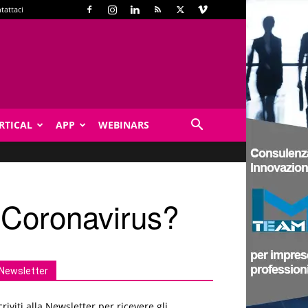
tattaci
RTICAL
APP
WEBINARS
 Coronavirus?
Newsletter
criviti alla Newsletter per ricevere gli