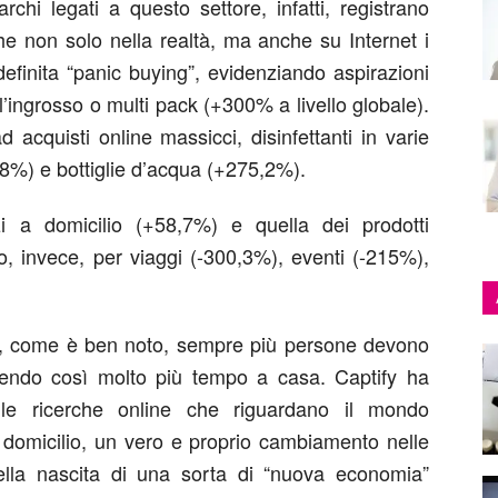
chi legati a questo settore, infatti, registrano
he non solo nella realtà, ma anche su Internet i
efinita “panic buying”, evidenziando aspirazioni
l’ingrosso o multi pack (+300% a livello globale).
 acquisti online massicci, disinfettanti in varie
8%) e bottiglie d’acqua (+275,2%).
i a domicilio (+58,7%) e quella dei prodotti
, invece, per viaggi (-300,3%), eventi (-215%),
tive, come è ben noto, sempre più persone devono
rendo così molto più tempo a casa. Captify ha
lle ricerche online che riguardano il mondo
 domicilio, un vero e proprio cambiamento nelle
ella nascita di una sorta di “nuova economia”