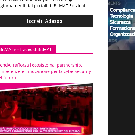
giornamenti dai portali di BitMAT Edizioni.
BitMATv – I video di BitMAT
endAI rafforza l’ecosistema: partnership,
ompetenze e innovazione per la cybersecurity
l futuro