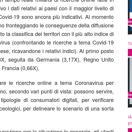
i dati relativi ai paesi con il maggior livello di
Covid-19 sono ancora più indicativi. Al momento
anno fronteggiando le conseguenze della diffusione
la classifica dei territori con il più alto indice di
avirus (confrontando le ricerche a tema Covid-19
Ti
aese, ricavandone i relativi indici). Al primo posto
3,28X, seguita da Germania (3,17X), Regno Unito
 Francia (0,66X).
are le ricerche online a tema Coronavirus per
o, secondo vari punti di vista: possono servire,
ipologie di consumatori digitali, per verificare
ceologici, per delineare lo scenario di una sorta
IA
pr
upazione per la situazione in generale, gli utenti