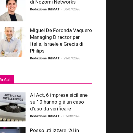
di Nozomi Networks
Redazione BitMAT
-
30/07/2026
Miguel De Foronda Vaquero
Managing Director per
Italia, Israele e Grecia di
Philips
Redazione BitMAT
-
29/07/2026
Ai Act
AI Act, 6 imprese siciliane
su 10 hanno già un caso
d’uso da verificare
Redazione BitMAT
-
03/08/2026
Posso utilizzare l’AI in