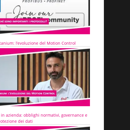
tanium: l’evoluzione del Motion Control
 in azienda: obblighi normativi, governance e
otezione dei dati