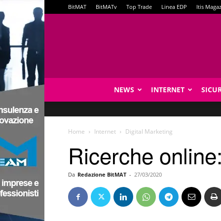
BitMAT
BitMATv
Top Trade
Linea EDP
Itis Maga
NEWS
INTERNET
SICU
Home
Internet
Digital Marketing
Ricerche online
Da
Redazione BitMAT
-
27/03/2020