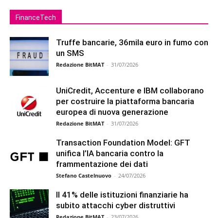
FinanceTech
Truffe bancarie, 36mila euro in fumo con
un SMS
Redazione BitMAT
-
31/07/2026
UniCredit, Accenture e IBM collaborano
per costruire la piattaforma bancaria
europea di nuova generazione
Redazione BitMAT
-
31/07/2026
Transaction Foundation Model: GFT
unifica l’IA bancaria contro la
frammentazione dei dati
Stefano Castelnuovo
-
24/07/2026
Il 41% delle istituzioni finanziarie ha
subito attacchi cyber distruttivi
Redazione BitMAT
-
23/07/2026