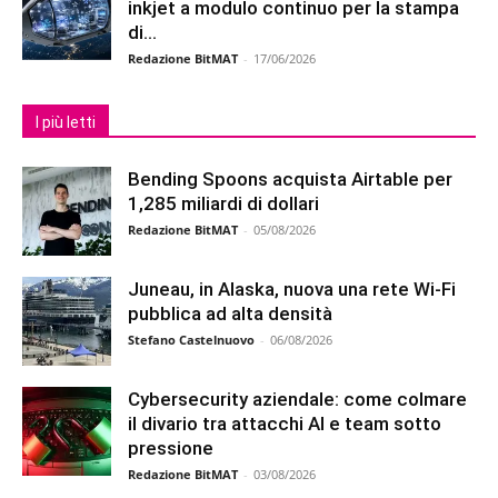
inkjet a modulo continuo per la stampa
di...
Redazione BitMAT
-
17/06/2026
I più letti
Bending Spoons acquista Airtable per
1,285 miliardi di dollari
Redazione BitMAT
-
05/08/2026
Juneau, in Alaska, nuova una rete Wi-Fi
pubblica ad alta densità
Stefano Castelnuovo
-
06/08/2026
Cybersecurity aziendale: come colmare
il divario tra attacchi AI e team sotto
pressione
Redazione BitMAT
-
03/08/2026