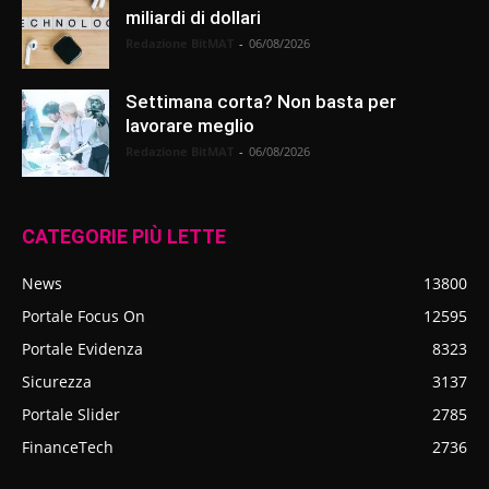
miliardi di dollari
Redazione BitMAT
-
06/08/2026
Settimana corta? Non basta per
lavorare meglio
Redazione BitMAT
-
06/08/2026
CATEGORIE PIÙ LETTE
News
13800
Portale Focus On
12595
Portale Evidenza
8323
Sicurezza
3137
Portale Slider
2785
FinanceTech
2736