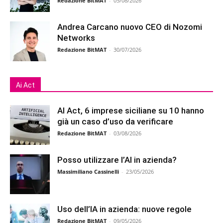
Redazione BitMAT
-
05/08/2026
Andrea Carcano nuovo CEO di Nozomi
Networks
Redazione BitMAT
-
30/07/2026
Ai Act
AI Act, 6 imprese siciliane su 10 hanno
già un caso d’uso da verificare
Redazione BitMAT
-
03/08/2026
Posso utilizzare l’AI in azienda?
Massimiliano Cassinelli
-
23/05/2026
Uso dell’IA in azienda: nuove regole
Redazione BitMAT
-
09/05/2026