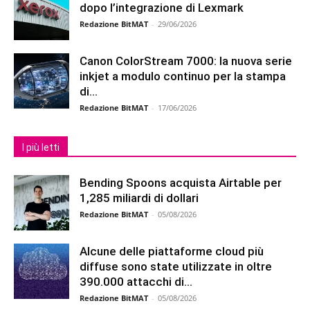
dopo l’integrazione di Lexmark
Redazione BitMAT
-
29/06/2026
Canon ColorStream 7000: la nuova serie
inkjet a modulo continuo per la stampa
di...
Redazione BitMAT
-
17/06/2026
I più letti
Bending Spoons acquista Airtable per
1,285 miliardi di dollari
Redazione BitMAT
-
05/08/2026
Alcune delle piattaforme cloud più
diffuse sono state utilizzate in oltre
390.000 attacchi di...
Redazione BitMAT
-
05/08/2026