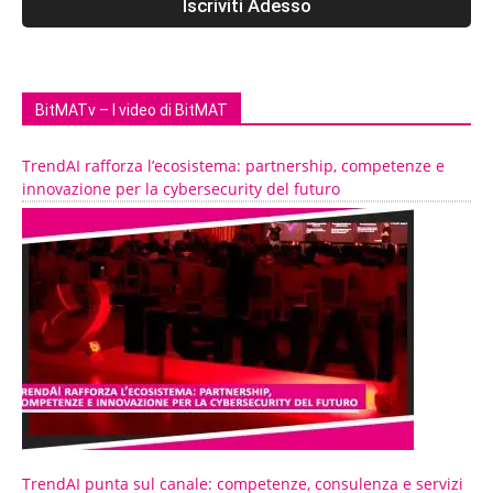
BitMATv – I video di BitMAT
TrendAI rafforza l’ecosistema: partnership, competenze e
innovazione per la cybersecurity del futuro
TrendAI punta sul canale: competenze, consulenza e servizi