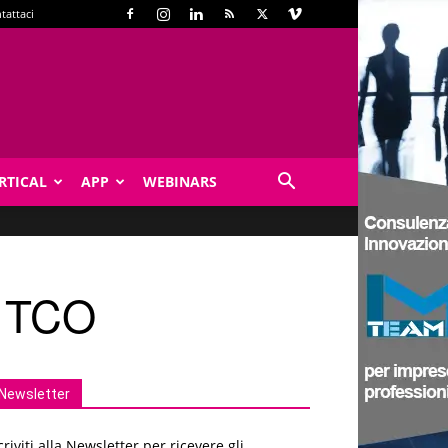
tattaci
RTICAL
APP
WEBINARS
l TCO
Newsletter
criviti alla Newsletter per ricevere gli