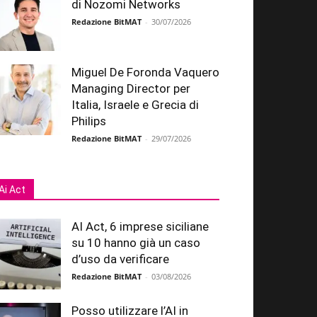
di Nozomi Networks
Redazione BitMAT
-
30/07/2026
Miguel De Foronda Vaquero
Managing Director per
Italia, Israele e Grecia di
Philips
Redazione BitMAT
-
29/07/2026
Ai Act
AI Act, 6 imprese siciliane
su 10 hanno già un caso
d’uso da verificare
Redazione BitMAT
-
03/08/2026
Posso utilizzare l’AI in