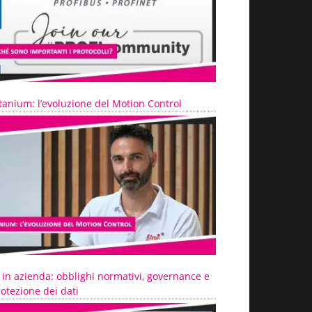
tanium: l’evoluzione del Motion Control
 in azienda: obblighi normativi, governance e
otezione dei dati