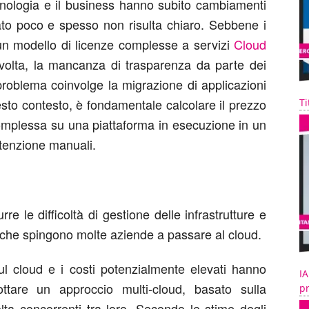
cnologia e il business hanno subito cambiamenti
to poco e spesso non risulta chiaro. Sebbene i
 un modello di licenze complesse a servizi
Cloud
alvolta, la mancanza di trasparenza da parte dei
 problema coinvolge la migrazione di applicazioni
esto contesto, è fondamentale calcolare il prezzo
Ti
complessa su una piattaforma in esecuzione in un
tenzione manuali.
rre le difficoltà di gestione delle infrastrutture e
i che spingono molte aziende a passare al cloud.
sul cloud e i costi potenzialmente elevati hanno
IA
ttare un approccio multi-cloud, basato sulla
pr
olta concorrenti tra loro. Secondo le stime degli