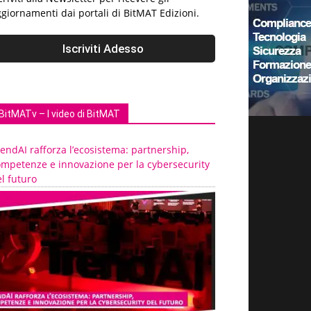
giornamenti dai portali di BitMAT Edizioni.
BitMATv – I video di BitMAT
endAI rafforza l’ecosistema: partnership,
ompetenze e innovazione per la cybersecurity
l futuro