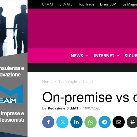
BitMAT
BitMATv
Top Trade
Linea EDP
Itis Maga
NEWS
INTERNET
SICU
Home
Tecnologie
Cloud
On-premise vs c
Da
Redazione BitMAT
-
10/07/2020