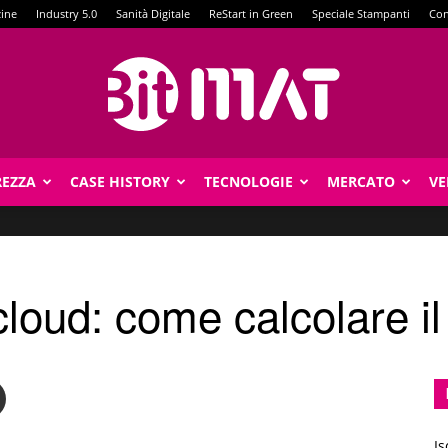
zine
Industry 5.0
Sanità Digitale
ReStart in Green
Speciale Stampanti
Con
REZZA
CASE HISTORY
TECNOLOGIE
MERCATO
VE
BitMat
loud: come calcolare i
Is