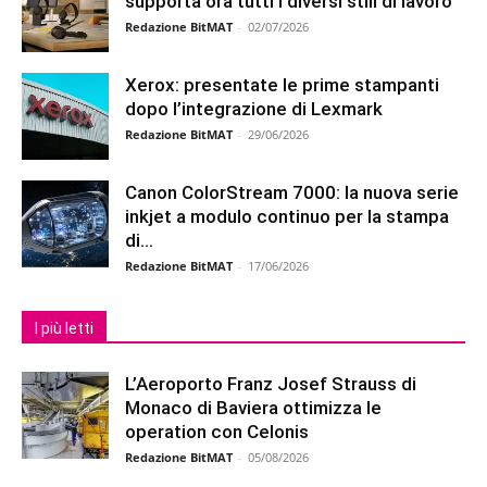
supporta ora tutti i diversi stili di lavoro
Redazione BitMAT
-
02/07/2026
Xerox: presentate le prime stampanti
dopo l’integrazione di Lexmark
Redazione BitMAT
-
29/06/2026
Canon ColorStream 7000: la nuova serie
inkjet a modulo continuo per la stampa
di...
Redazione BitMAT
-
17/06/2026
I più letti
L’Aeroporto Franz Josef Strauss di
Monaco di Baviera ottimizza le
operation con Celonis
Redazione BitMAT
-
05/08/2026