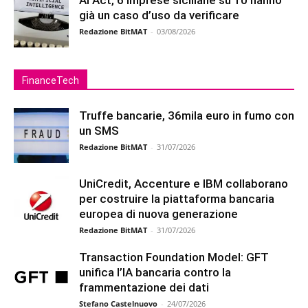
AI Act, 6 imprese siciliane su 10 hanno
già un caso d’uso da verificare
Redazione BitMAT
-
03/08/2026
FinanceTech
Truffe bancarie, 36mila euro in fumo con
un SMS
Redazione BitMAT
-
31/07/2026
UniCredit, Accenture e IBM collaborano
per costruire la piattaforma bancaria
europea di nuova generazione
Redazione BitMAT
-
31/07/2026
Transaction Foundation Model: GFT
unifica l’IA bancaria contro la
frammentazione dei dati
Stefano Castelnuovo
-
24/07/2026