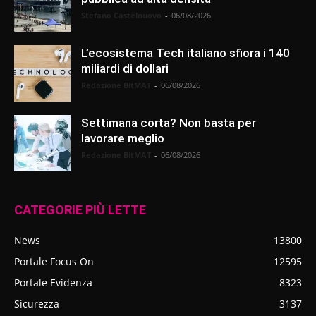
Stefano Castelnuovo
-
06/08/2026
L’ecosistema Tech italiano sfiora i 140
miliardi di dollari
Redazione BitMAT
-
06/08/2026
Settimana corta? Non basta per
lavorare meglio
Redazione BitMAT
-
06/08/2026
CATEGORIE PIÙ LETTE
News
13800
Portale Focus On
12595
Portale Evidenza
8323
Sicurezza
3137