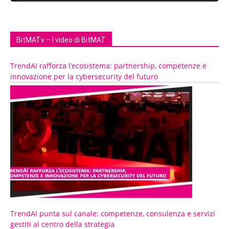
BitMATv – I video di BitMAT
TrendAI rafforza l’ecosistema: partnership, competenze e
innovazione per la cybersecurity del futuro
TrendAI punta sul canale: competenze, consulenza e servizi
gestiti al centro della strategia