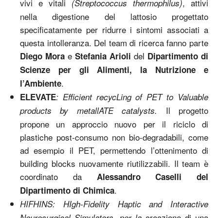
vivi e vitali
, attivi
(Streptococcus thermophilus)
nella digestione del lattosio progettato
specificatamente per ridurre i sintomi associati a
questa intolleranza. Del team di ricerca fanno parte
e
del
Diego Mora
Stefania Arioli
Dipartimento di
Scienze per gli Alimenti, la Nutrizione e
.
l’Ambiente
ELEVATE
: Efficient recycLing of PET to Valuable
Il progetto
products by metallATE catalysts.
propone un approccio nuovo per il riciclo di
plastiche post-consumo non bio-degradabili, come
ad esempio il PET, permettendo l’ottenimento di
building blocks nuovamente riutilizzabili. Il team è
coordinato da
Alessandro Caselli del
.
Dipartimento di Chimica
HIFHINS: HIgh-Fidelity Haptic and Interactive
creazione di una
Neurosurgical Simulators, per la