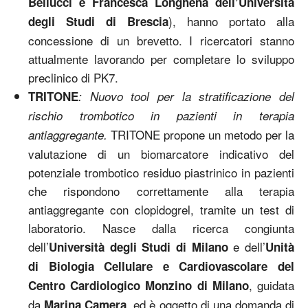
Bellucci e Francesca Longhena dell’Università
), hanno portato alla
degli Studi di Brescia
concessione di un brevetto. I ricercatori stanno
attualmente lavorando per completare lo sviluppo
preclinico di PK7.
TRITONE
: Nuovo tool per la stratificazione del
rischio trombotico in pazienti in terapia
TRITONE propone un metodo per la
antiaggregante.
valutazione di un biomarcatore indicativo del
potenziale trombotico residuo piastrinico in pazienti
che rispondono correttamente alla terapia
antiaggregante con clopidogrel, tramite un test di
laboratorio. Nasce dalla ricerca congiunta
dell’
e dell’
Università degli Studi di Milano
Unità
di Biologia Cellulare e Cardiovascolare del
, guidata
Centro Cardiologico Monzino di Milano
da
, ed è oggetto di una domanda di
Marina Camera