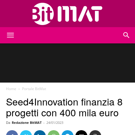
BitMat
Home
Portale BitMat
Seed4Innovation finanzia 8
progetti con 400 mila euro
Da
Redazione BitMAT
-
24/01/2023