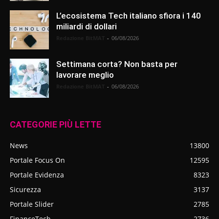
L’ecosistema Tech italiano sfiora i 140
miliardi di dollari
Redazione BitMAT
-
06/08/2026
Settimana corta? Non basta per
lavorare meglio
Redazione BitMAT
-
06/08/2026
CATEGORIE PIÙ LETTE
News
13800
Portale Focus On
12595
Portale Evidenza
8323
Sicurezza
3137
Portale Slider
2785
FinanceTech
2736