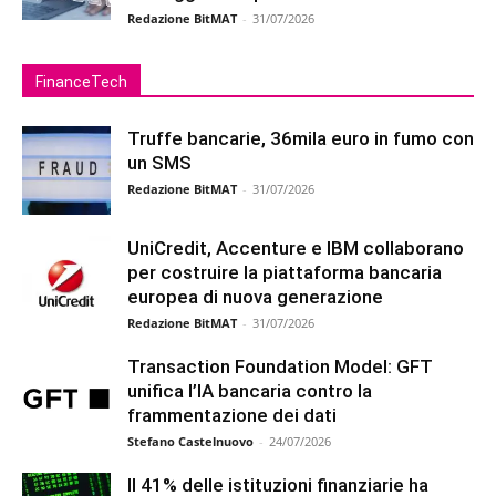
Redazione BitMAT
-
31/07/2026
FinanceTech
Truffe bancarie, 36mila euro in fumo con
un SMS
Redazione BitMAT
-
31/07/2026
UniCredit, Accenture e IBM collaborano
per costruire la piattaforma bancaria
europea di nuova generazione
Redazione BitMAT
-
31/07/2026
Transaction Foundation Model: GFT
unifica l’IA bancaria contro la
frammentazione dei dati
Stefano Castelnuovo
-
24/07/2026
Il 41% delle istituzioni finanziarie ha