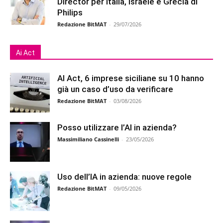
Director per Italia, Israele e Grecia di
Philips
Redazione BitMAT
-
29/07/2026
Ai Act
AI Act, 6 imprese siciliane su 10 hanno
già un caso d’uso da verificare
Redazione BitMAT
-
03/08/2026
Posso utilizzare l’AI in azienda?
Massimiliano Cassinelli
-
23/05/2026
Uso dell’IA in azienda: nuove regole
Redazione BitMAT
-
09/05/2026