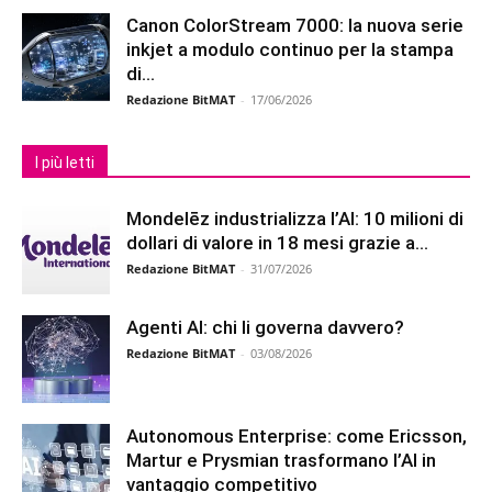
Canon ColorStream 7000: la nuova serie
inkjet a modulo continuo per la stampa
di...
Redazione BitMAT
-
17/06/2026
I più letti
Mondelēz industrializza l’AI: 10 milioni di
dollari di valore in 18 mesi grazie a...
Redazione BitMAT
-
31/07/2026
Agenti AI: chi li governa davvero?
Redazione BitMAT
-
03/08/2026
Autonomous Enterprise: come Ericsson,
Martur e Prysmian trasformano l’AI in
vantaggio competitivo