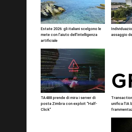
Estate 2026: gli italiani scelgono le
Individuazio
mete con l’aiuto dell’intelligenza
assaggio de
artificiale
TA488 prende di mira i server di
Transactio
posta Zimbra con exploit “Half-
unifica l’IA
Click”
frammentazi