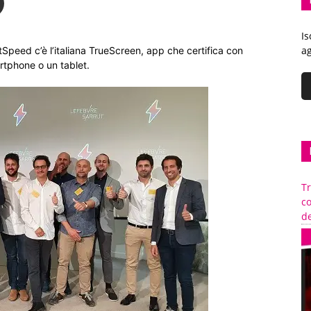
Is
ag
htSpeed c’è l’italiana TrueScreen, app che certifica con
rtphone o un tablet.
Tr
c
de