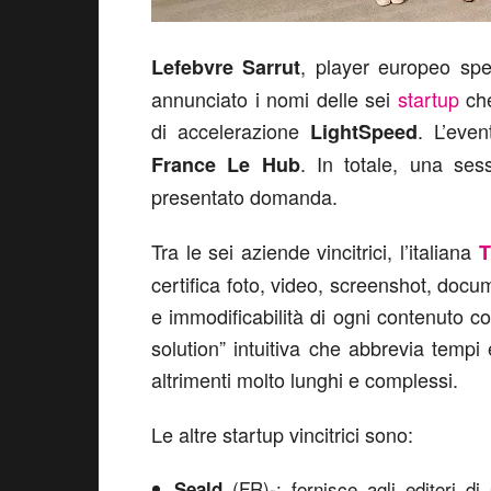
, player europeo spec
Lefebvre Sarrut
annunciato i nomi delle sei
startup
che
di accelerazione
. L’eve
LightSpeed
. In totale, una se
France Le Hub
presentato domanda.
Tra le sei aziende vincitrici, l’italiana
T
certifica foto, video, screenshot, docu
e immodificabilità di ogni contenuto c
solution” intuitiva che abbrevia tempi
altrimenti molto lunghi e complessi.
Le altre startup vincitrici sono:
(FR)-: fornisce agli editori di
Seald