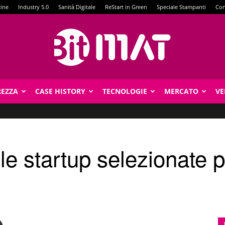
zine
Industry 5.0
Sanità Digitale
ReStart in Green
Speciale Stampanti
Con
REZZA
CASE HISTORY
TECNOLOGIE
MERCATO
VE
BitMat
le startup selezionate 