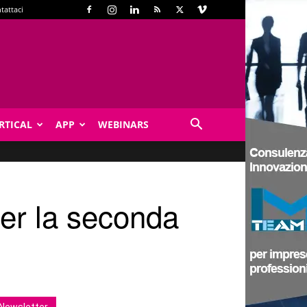
tattaci
RTICAL
APP
WEBINARS
per la seconda