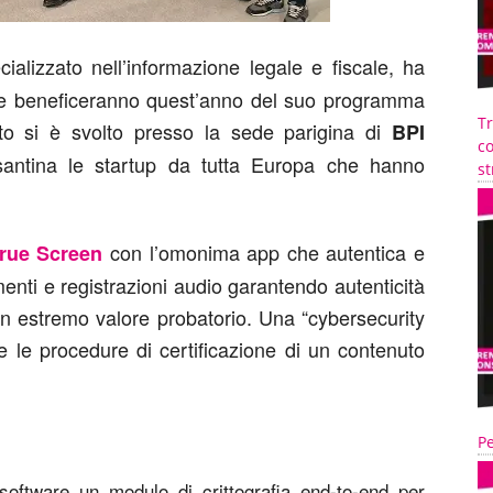
ializzato nell’informazione legale e fiscale, ha
 beneficeranno quest’anno del suo programma
T
nto si è svolto presso la sede parigina di
BPI
co
ssantina le startup da tutta Europa che hanno
st
con l’omonima app che autentica e
rue Screen
menti e registrazioni audio garantendo autenticità
on estremo valore probatorio. Una “cybersecurity
 e le procedure di certificazione di un contenuto
Pe
 software un modulo di crittografia end-to-end per