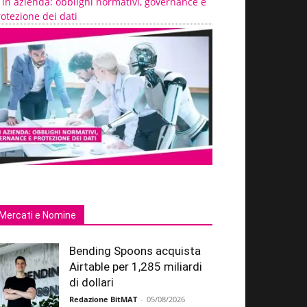
 in azienda: obblighi normativi, governance e
otezione dei dati
Mercati e Nomine
Bending Spoons acquista
Airtable per 1,285 miliardi
di dollari
Redazione BitMAT
-
05/08/2026