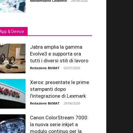
Massimiliano Cassinelli
-
24/04/2026
App & Device
Jabra amplia la gamma
Evolve3 e supporta ora
tutti i diversi stili di lavoro
Redazione BitMAT
-
02/07/2026
Xerox: presentate le prime
stampanti dopo
l’integrazione di Lexmark
Redazione BitMAT
-
29/06/2026
Canon ColorStream 7000:
la nuova serie inkjet a
modulo continuo per la