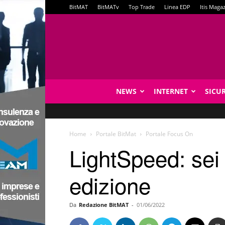
BitMAT
BitMATv
Top Trade
Linea EDP
Itis Maga
NEWS
INTERNET
SICU
Home
Portale BitMat
Portale Focus On
LightSpeed: sei 
edizione
Da
Redazione BitMAT
-
01/06/2022