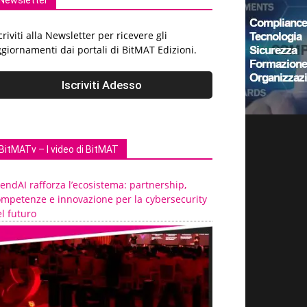
Newsletter
criviti alla Newsletter per ricevere gli
giornamenti dai portali di BitMAT Edizioni.
BitMATv – I video di BitMAT
endAI rafforza l’ecosistema: partnership,
ompetenze e innovazione per la cybersecurity
l futuro