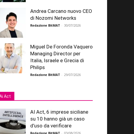
Andrea Carcano nuovo CEO
di Nozomi Networks
Redazione BitMAT
-
30/07/2026
Miguel De Foronda Vaquero
Managing Director per
Italia, Israele e Grecia di
Philips
Redazione BitMAT
-
29/07/2026
Ai Act
AI Act, 6 imprese siciliane
su 10 hanno già un caso
d’uso da verificare
Redazione BitMAT
-
03/08/2026