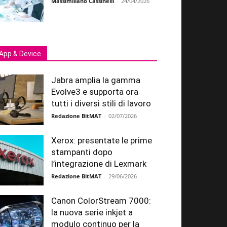
Massimiliano Cassinelli
-
24/04/2026
App & Device
Jabra amplia la gamma
Evolve3 e supporta ora
tutti i diversi stili di lavoro
Redazione BitMAT
-
02/07/2026
Xerox: presentate le prime
stampanti dopo
l’integrazione di Lexmark
Redazione BitMAT
-
29/06/2026
Canon ColorStream 7000:
la nuova serie inkjet a
modulo continuo per la