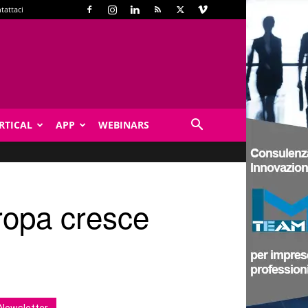
tattaci
RTICAL
APP
WEBINARS
ropa cresce