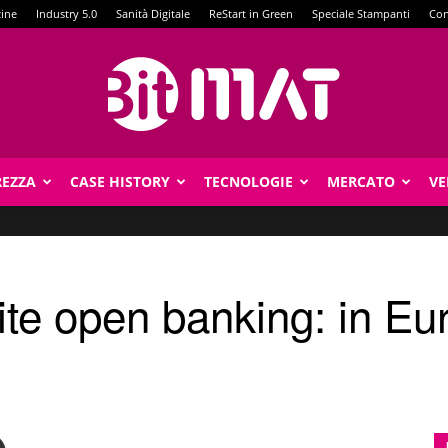
zine
Industry 5.0
Sanità Digitale
ReStart in Green
Speciale Stampanti
Con
REZZA
CASE HISTORY
TECNOLOGIE
MERCATO
VE
BitMat
te open banking: in Eu