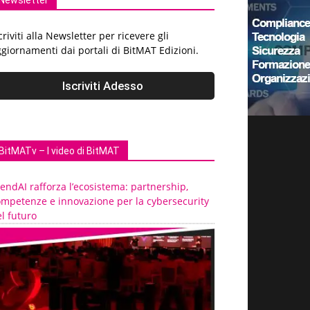
Newsletter
criviti alla Newsletter per ricevere gli
giornamenti dai portali di BitMAT Edizioni.
BitMATv – I video di BitMAT
endAI rafforza l’ecosistema: partnership,
ompetenze e innovazione per la cybersecurity
l futuro