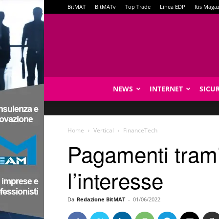
BitMAT
BitMATv
Top Trade
Linea EDP
Itis Maga
NEWS
INTERNET
SICU
Home
Vertical
FinanceTech
Pagamenti trami
l’interesse
Da
Redazione BitMAT
-
01/06/2022