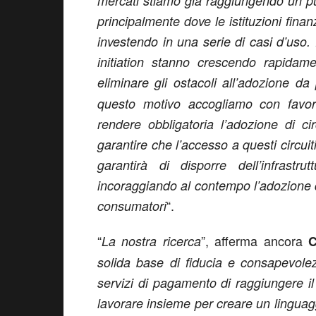
mercati stiamo già raggiungendo un pun
principalmente dove le istituzioni fin
investendo in una serie di casi d’uso.
initiation stanno crescendo rapidame
eliminare gli ostacoli all’adozione da
questo motivo accogliamo con favo
rendere obbligatoria l’adozione di ci
garantire che l’accesso a questi circui
garantirà di disporre dell’infrastr
incoraggiando al contempo l’adozione 
“.
consumatori
“
”, afferma ancora
La nostra ricerca
C
solida base di fiducia e consapevole
servizi di pagamento di raggiungere i
lavorare insieme per creare un linguag