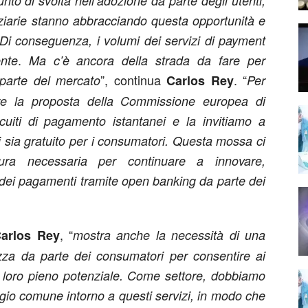
to di svolta nell’adozione da parte degli utenti,
anziarie stanno abbracciando questa opportunità e
 Di conseguenza, i volumi dei servizi di payment
.
nte
Ma c’è ancora della strada da fare per
”, continua
. “
 parte del mercato
Carlos Rey
Per
re la proposta della Commissione europea di
rcuiti di pagamento istantanei e la invitiamo a
ti sia gratuito per i consumatori. Questa mossa ci
uttura necessaria per continuare a innovare,
dei pagamenti tramite open banking da parte dei
, “
arlos Rey
mostra anche la necessità di una
zza da parte dei consumatori per consentire ai
l loro pieno potenziale. Come settore, dobbiamo
gio comune intorno a questi servizi, in modo che