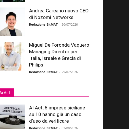
Andrea Carcano nuovo CEO
di Nozomi Networks
Redazione BitMAT
-
30/07/2026
Miguel De Foronda Vaquero
Managing Director per
Italia, Israele e Grecia di
Philips
Redazione BitMAT
-
29/07/2026
Ai Act
AI Act, 6 imprese siciliane
su 10 hanno già un caso
d’uso da verificare
Redazione BitMAT
-
03/08/2026