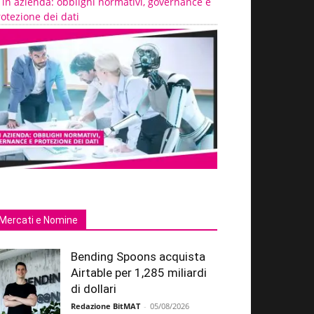
 in azienda: obblighi normativi, governance e
otezione dei dati
Mercati e Nomine
Bending Spoons acquista
Airtable per 1,285 miliardi
di dollari
Redazione BitMAT
-
05/08/2026