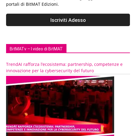
portali di BitMAT Edizioni.
BitMATv – I video di BitMAT
TrendAI rafforza l’ecosistema: partnership, competenze e
innovazione per la cybersecurity del futuro