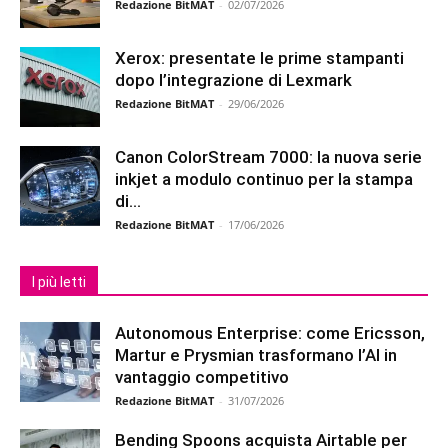
Redazione BitMAT
-
02/07/2026
Xerox: presentate le prime stampanti
dopo l’integrazione di Lexmark
Redazione BitMAT
-
29/06/2026
Canon ColorStream 7000: la nuova serie
inkjet a modulo continuo per la stampa
di...
Redazione BitMAT
-
17/06/2026
I più letti
Autonomous Enterprise: come Ericsson,
Martur e Prysmian trasformano l’AI in
vantaggio competitivo
Redazione BitMAT
-
31/07/2026
Bending Spoons acquista Airtable per