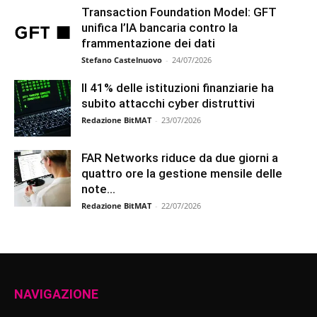
Transaction Foundation Model: GFT
unifica l’IA bancaria contro la
frammentazione dei dati
Stefano Castelnuovo
-
24/07/2026
Il 41% delle istituzioni finanziarie ha
subito attacchi cyber distruttivi
Redazione BitMAT
-
23/07/2026
FAR Networks riduce da due giorni a
quattro ore la gestione mensile delle
note...
Redazione BitMAT
-
22/07/2026
NAVIGAZIONE