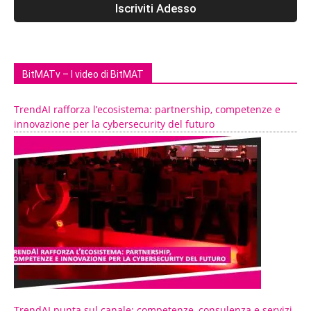
BitMATv – I video di BitMAT
TrendAI rafforza l’ecosistema: partnership, competenze e
innovazione per la cybersecurity del futuro
TrendAI punta sul canale: competenze, consulenza e servizi