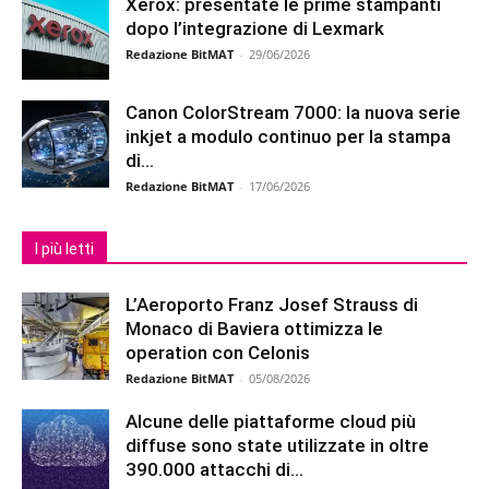
Xerox: presentate le prime stampanti
dopo l’integrazione di Lexmark
Redazione BitMAT
-
29/06/2026
Canon ColorStream 7000: la nuova serie
inkjet a modulo continuo per la stampa
di...
Redazione BitMAT
-
17/06/2026
I più letti
L’Aeroporto Franz Josef Strauss di
Monaco di Baviera ottimizza le
operation con Celonis
Redazione BitMAT
-
05/08/2026
Alcune delle piattaforme cloud più
diffuse sono state utilizzate in oltre
390.000 attacchi di...