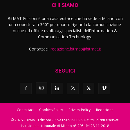
CHI SIAMO
BitMAT Edizioni è una casa editrice che ha sede a Milano con
una copertura a 360° per quanto riguarda la comunicazione
online ed offline rivolta agli specialisti dell'lnformation &
Communication Technology.
Contattaci:
redazione.bitmat@bitmat.it
SEGUICI
Contattaci
Cookies Policy
Privacy Policy
Redazione
© 2026 - BitMAT Edizioni - P.Iva 09091900960 - tutti i diritti riservati
Iscrizione al tribunale di Milano n° 295 del 28-11-2018