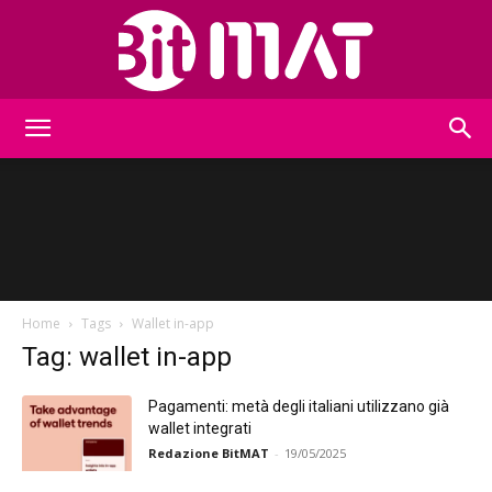
BitMat
Home
Tags
Wallet in-app
Tag: wallet in-app
Pagamenti: metà degli italiani utilizzano già
wallet integrati
Redazione BitMAT
-
19/05/2025