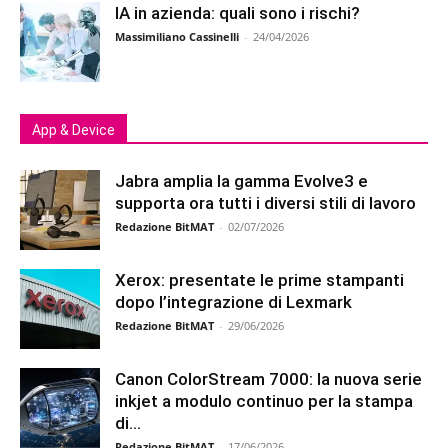
IA in azienda: quali sono i rischi?
Massimiliano Cassinelli
-
24/04/2026
App & Device
Jabra amplia la gamma Evolve3 e
supporta ora tutti i diversi stili di lavoro
Redazione BitMAT
-
02/07/2026
Xerox: presentate le prime stampanti
dopo l’integrazione di Lexmark
Redazione BitMAT
-
29/06/2026
Canon ColorStream 7000: la nuova serie
inkjet a modulo continuo per la stampa
di...
Redazione BitMAT
-
17/06/2026