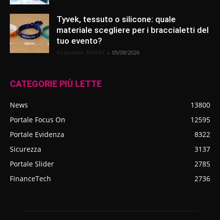
Tyvek, tessuto o silicone: quale
materiale scegliere per i braccialetti del
tuo evento?
Redazione BitMAT
-
05/08/2026
CATEGORIE PIÙ LETTE
News
13800
Portale Focus On
12595
Portale Evidenza
8322
Sicurezza
3137
Portale Slider
2785
FinanceTech
2736