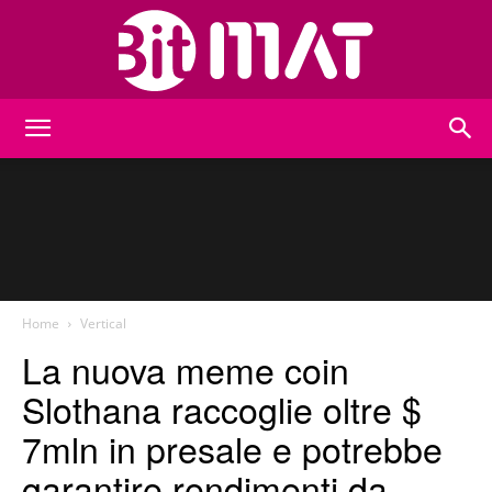
BitMat
Home
Vertical
La nuova meme coin
Slothana raccoglie oltre $
7mln in presale e potrebbe
garantire rendimenti da