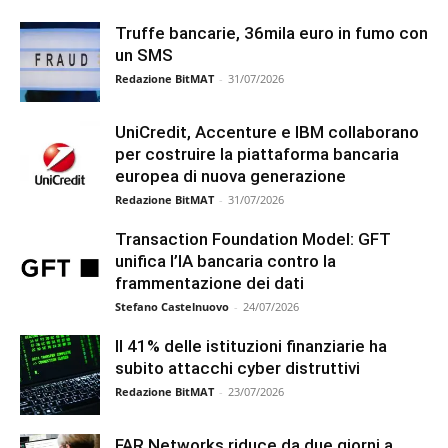
Truffe bancarie, 36mila euro in fumo con
un SMS
Redazione BitMAT
-
31/07/2026
UniCredit, Accenture e IBM collaborano
per costruire la piattaforma bancaria
europea di nuova generazione
Redazione BitMAT
-
31/07/2026
Transaction Foundation Model: GFT
unifica l’IA bancaria contro la
frammentazione dei dati
Stefano Castelnuovo
-
24/07/2026
Il 41% delle istituzioni finanziarie ha
subito attacchi cyber distruttivi
Redazione BitMAT
-
23/07/2026
FAR Networks riduce da due giorni a