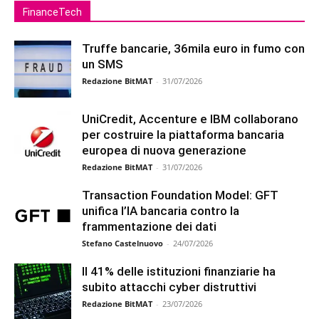
FinanceTech
Truffe bancarie, 36mila euro in fumo con
un SMS
Redazione BitMAT
-
31/07/2026
UniCredit, Accenture e IBM collaborano
per costruire la piattaforma bancaria
europea di nuova generazione
Redazione BitMAT
-
31/07/2026
Transaction Foundation Model: GFT
unifica l’IA bancaria contro la
frammentazione dei dati
Stefano Castelnuovo
-
24/07/2026
Il 41% delle istituzioni finanziarie ha
subito attacchi cyber distruttivi
Redazione BitMAT
-
23/07/2026