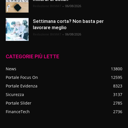
Redazione BitMAT
-
06/08/2026
Settimana corta? Non basta per
lavorare meglio
Redazione BitMAT
-
06/08/2026
CATEGORIE PIÙ LETTE
News
13800
Portale Focus On
12595
Portale Evidenza
8323
Sicurezza
3137
Portale Slider
2785
FinanceTech
2736