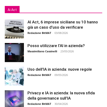
Ai Act
AI Act, 6 imprese siciliane su 10 hanno
già un caso d’uso da verificare
Redazione BitMAT
-
03/08/2026
Posso utilizzare l’AI in azienda?
Massimiliano Cassinelli
-
23/05/2026
Uso dell’IA in azienda: nuove regole
Redazione BitMAT
-
09/05/2026
Privacy e IA in azienda: la nuova sfida
della governance sull’IA
Redazione BitMAT
-
30/04/2026