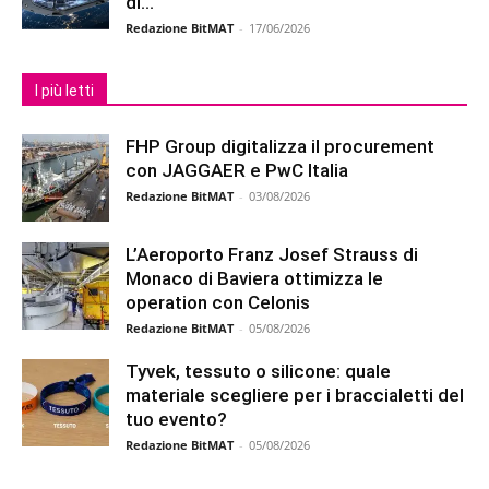
di...
Redazione BitMAT
-
17/06/2026
I più letti
FHP Group digitalizza il procurement
con JAGGAER e PwC Italia
Redazione BitMAT
-
03/08/2026
L’Aeroporto Franz Josef Strauss di
Monaco di Baviera ottimizza le
operation con Celonis
Redazione BitMAT
-
05/08/2026
Tyvek, tessuto o silicone: quale
materiale scegliere per i braccialetti del
tuo evento?
Redazione BitMAT
-
05/08/2026