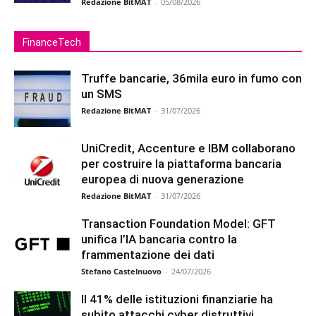
Redazione BitMAT
-
05/08/2026
FinanceTech
Truffe bancarie, 36mila euro in fumo con
un SMS
Redazione BitMAT
-
31/07/2026
UniCredit, Accenture e IBM collaborano
per costruire la piattaforma bancaria
europea di nuova generazione
Redazione BitMAT
-
31/07/2026
Transaction Foundation Model: GFT
unifica l’IA bancaria contro la
frammentazione dei dati
Stefano Castelnuovo
-
24/07/2026
Il 41% delle istituzioni finanziarie ha
subito attacchi cyber distruttivi