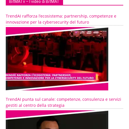
BitMATv – I video di BitMAT
TrendAI rafforza l’ecosistema: partnership, competenze e
innovazione per la cybersecurity del futuro
TrendAI punta sul canale: competenze, consulenza e servizi
gestiti al centro della strategia