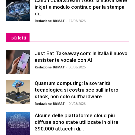
Canon ColorStream 7000: la nuova serie
inkjet a modulo continuo per la stampa
di...
Redazione BitMAT
-
17/06/2026
I più letti
Just Eat Takeaway.com: in Italia il nuovo
assistente vocale con AI
Redazione BitMAT
-
03/08/2026
Quantum computing: la sovranità
tecnologica si costruisce sull’intero
stack, non solo sull’hardware
Redazione BitMAT
-
04/08/2026
Alcune delle piattaforme cloud più
diffuse sono state utilizzate in oltre
390.000 attacchi di...