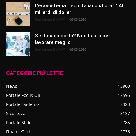
L’ecosistema Tech italiano sfiora i 140
miliardi di dollari
Redazione BitMAT
-
06/08/2026
Settimana corta? Non basta per
lavorare meglio
Redazione BitMAT
-
06/08/2026
CATEGORIE PIÙ LETTE
News
13800
Portale Focus On
12595
Portale Evidenza
8323
Sicurezza
3137
Portale Slider
2785
FinanceTech
2736