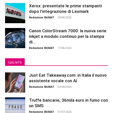
Xerox: presentate le prime stampanti
dopo l’integrazione di Lexmark
Redazione BitMAT
-
29/06/2026
Canon ColorStream 7000: la nuova serie
inkjet a modulo continuo per la stampa
di...
Redazione BitMAT
-
17/06/2026
I più letti
Just Eat Takeaway.com: in Italia il nuovo
assistente vocale con AI
Redazione BitMAT
-
03/08/2026
Truffe bancarie, 36mila euro in fumo con
un SMS
Redazione BitMAT
-
31/07/2026