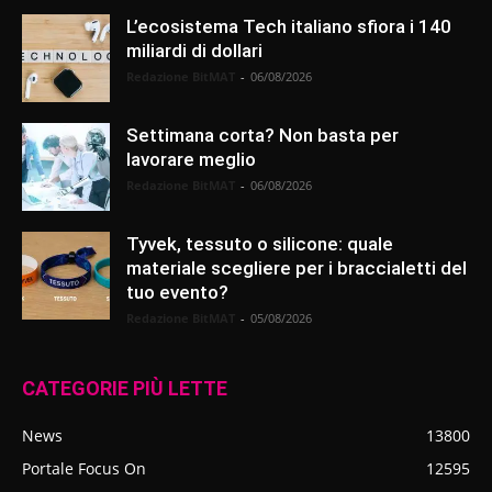
L’ecosistema Tech italiano sfiora i 140
miliardi di dollari
Redazione BitMAT
-
06/08/2026
Settimana corta? Non basta per
lavorare meglio
Redazione BitMAT
-
06/08/2026
Tyvek, tessuto o silicone: quale
materiale scegliere per i braccialetti del
tuo evento?
Redazione BitMAT
-
05/08/2026
CATEGORIE PIÙ LETTE
News
13800
Portale Focus On
12595