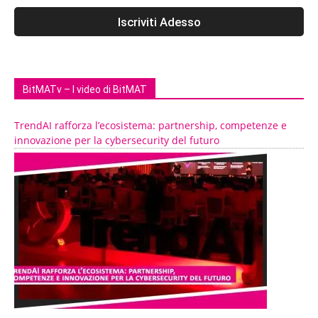
BitMATv – I video di BitMAT
TrendAI rafforza l’ecosistema: partnership, competenze e
innovazione per la cybersecurity del futuro