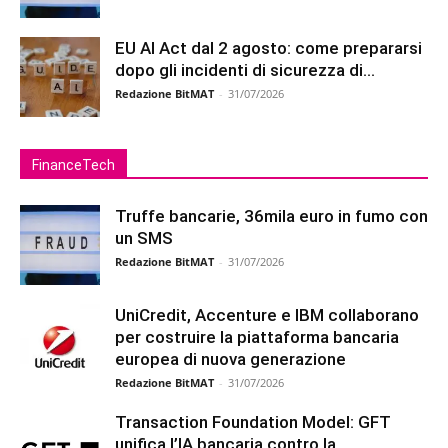
EU AI Act dal 2 agosto: come prepararsi
dopo gli incidenti di sicurezza di...
Redazione BitMAT
-
31/07/2026
FinanceTech
Truffe bancarie, 36mila euro in fumo con
un SMS
Redazione BitMAT
-
31/07/2026
UniCredit, Accenture e IBM collaborano
per costruire la piattaforma bancaria
europea di nuova generazione
Redazione BitMAT
-
31/07/2026
Transaction Foundation Model: GFT
unifica l’IA bancaria contro la