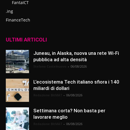
FantaICT
.ing
FinanceTech
ULTIMI ARTICOLI
Juneau, in Alaska, nuova una rete Wi-Fi
pubblica ad alta densità
Stefano Castelnuovo
-
06/08/2026
L’ecosistema Tech italiano sfiora i 140
miliardi di dollari
Redazione BitMAT
-
06/08/2026
Settimana corta? Non basta per
lavorare meglio
Redazione BitMAT
-
06/08/2026