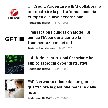
UniCredit, Accenture e IBM collaborano
per costruire la piattaforma bancaria
europea di nuova generazione
Redazione BitMAT
-
31/07/2026
Transaction Foundation Model: GFT
unifica l’IA bancaria contro la
frammentazione dei dati
Stefano Castelnuovo
-
24/07/2026
Il 41% delle istituzioni finanziarie ha
subito attacchi cyber distruttivi
Redazione BitMAT
-
23/07/2026
FAR Networks riduce da due giorni a
quattro ore la gestione mensile delle
note...
Redazione BitMAT
-
22/07/2026