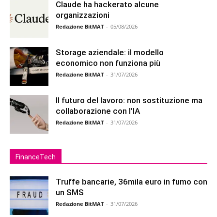
Claude ha hackerato alcune
organizzazioni
Redazione BitMAT
-
05/08/2026
Storage aziendale: il modello
economico non funziona più
Redazione BitMAT
-
31/07/2026
Il futuro del lavoro: non sostituzione ma
collaborazione con l’IA
Redazione BitMAT
-
31/07/2026
FinanceTech
Truffe bancarie, 36mila euro in fumo con
un SMS
Redazione BitMAT
-
31/07/2026