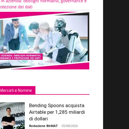
 in azienda: obblighi normativi, governance e
otezione dei dati
Mercati e Nomine
Bending Spoons acquista
Airtable per 1,285 miliardi
di dollari
Redazione BitMAT
-
05/08/2026