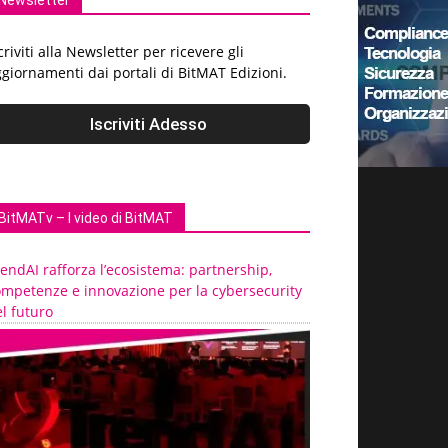
Newsletter
criviti alla Newsletter per ricevere gli
giornamenti dai portali di BitMAT Edizioni.
BitMATv – I video di BitMAT
endAI rafforza l’ecosistema: partnership,
ompetenze e innovazione per la cybersecurity
l futuro