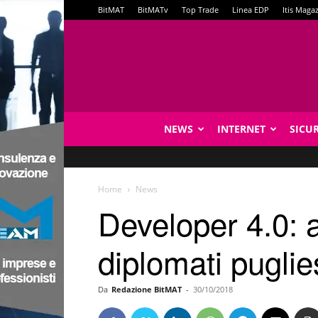
BitMAT
BitMATv
Top Trade
Linea EDP
Itis Maga
NEWS
INTERNET
SICU
Home
News
Developer 4.0: a
diplomati puglie
Da
Redazione BitMAT
-
30/10/2018