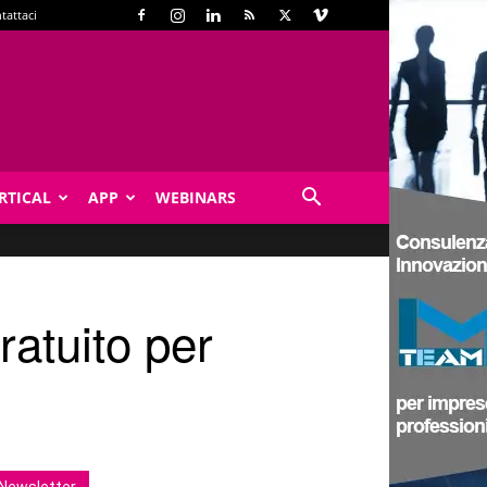
tattaci
RTICAL
APP
WEBINARS
ratuito per