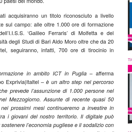
 20 paesi del mondo.
ti acquisiranno un titolo riconosciuto a livello
e sul campo: alle oltre 1.000 ore di formazione
ll’I.I.S.S. ‘Galileo Ferraris’ di Molfetta e del
sità degli Studi di Bari Aldo Moro oltre che da 20
tel, seguiranno, infatti, 700 ore di tirocinio in
Ti
– afferma
formazione in ambito ICT in Puglia
o Exprivia|Italtel –
è un altro step nel percorso
e che prevede l’assunzione di 1.000 persone nel
 nel Mezzogiorno. Assunte di recente quasi 50
nei prossimi mesi continueremo a investire in
ra i giovani del nostro territorio. Il digitale può
 sostenere l’economia pugliese e il sodalizio con