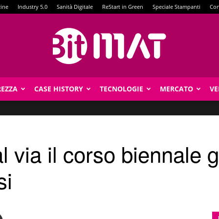
zine
Industry 5.0
Sanità Digitale
ReStart in Green
Speciale Stampanti
Con
REZZA
CASE HISTORY
TECNOLOGIE
MERCATO
VE
BitMat
l via il corso biennale g
si