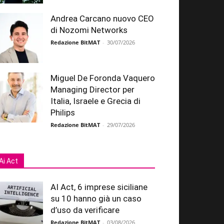
Andrea Carcano nuovo CEO
di Nozomi Networks
Redazione BitMAT
-
30/07/2026
Miguel De Foronda Vaquero
Managing Director per
Italia, Israele e Grecia di
Philips
Redazione BitMAT
-
29/07/2026
Ai Act
AI Act, 6 imprese siciliane
su 10 hanno già un caso
d’uso da verificare
Redazione BitMAT
-
03/08/2026