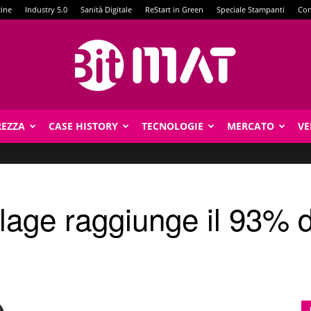
zine
Industry 5.0
Sanità Digitale
ReStart in Green
Speciale Stampanti
Con
REZZA
CASE HISTORY
TECNOLOGIE
MERCATO
VE
BitMat
illage raggiunge il 93%