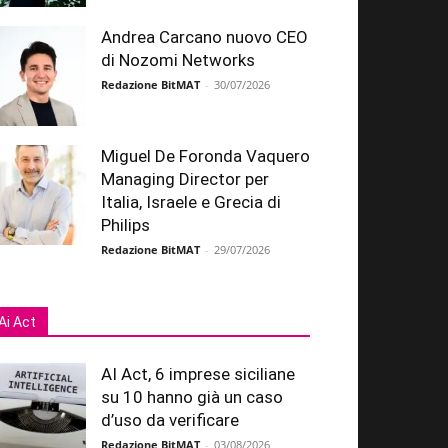
Andrea Carcano nuovo CEO
di Nozomi Networks
Redazione BitMAT
-
30/07/2026
Miguel De Foronda Vaquero
Managing Director per
Italia, Israele e Grecia di
Philips
Redazione BitMAT
-
29/07/2026
Ai Act
AI Act, 6 imprese siciliane
su 10 hanno già un caso
d’uso da verificare
Redazione BitMAT
-
03/08/2026