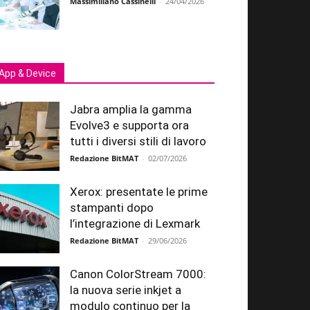
Massimiliano Cassinelli
-
24/04/2026
App & Device
Jabra amplia la gamma
Evolve3 e supporta ora
tutti i diversi stili di lavoro
Redazione BitMAT
-
02/07/2026
Xerox: presentate le prime
stampanti dopo
l’integrazione di Lexmark
Redazione BitMAT
-
29/06/2026
Canon ColorStream 7000:
la nuova serie inkjet a
modulo continuo per la