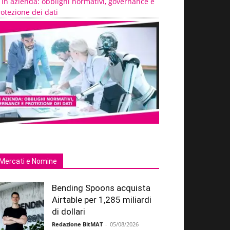
 in azienda: obblighi normativi, governance e
otezione dei dati
Mercati e Nomine
Bending Spoons acquista
Airtable per 1,285 miliardi
di dollari
Redazione BitMAT
-
05/08/2026