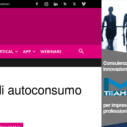
tattaci
RTICAL
APP
WEBINARS
 di autoconsumo