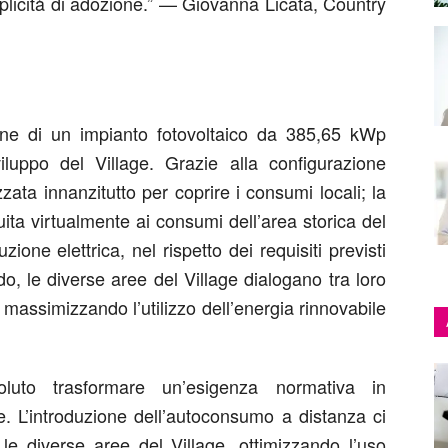
plicità di adozione.” — Giovanna Licata, Country
zione di un impianto fotovoltaico da 385,65 kWp
viluppo del Village. Grazie alla configurazione
zzata innanzitutto per coprire i consumi locali; la
ita virtualmente ai consumi dell’area storica del
zione elettrica, nel rispetto dei requisiti previsti
o, le diverse aree del Village dialogano tra loro
assimizzando l’utilizzo dell’energia rinnovabile
uto trasformare un’esigenza normativa in
e. L’introduzione dell’autoconsumo a distanza ci
le diverse aree del Village, ottimizzando l’uso