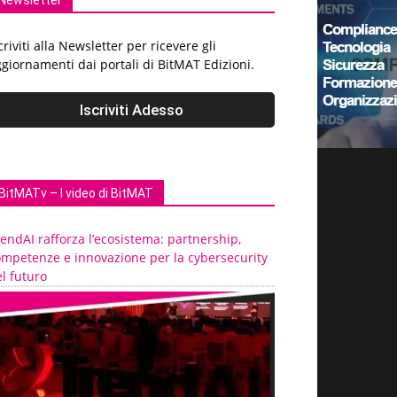
Newsletter
criviti alla Newsletter per ricevere gli
giornamenti dai portali di BitMAT Edizioni.
BitMATv – I video di BitMAT
endAI rafforza l’ecosistema: partnership,
ompetenze e innovazione per la cybersecurity
l futuro