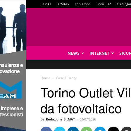
BitMAT
BitMATv
Top Trade
Linea EDP
Itis Maga
NEWS
INTERNET
SICU
Home
Case History
Torino Outlet V
da fotovoltaico
Da
Redazione BitMAT
-
03/07/2026