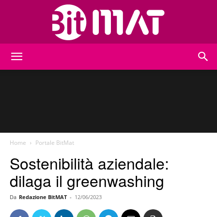
BitMat
Home
Portale BitMat
Sostenibilità aziendale:
dilaga il greenwashing
Da
Redazione BitMAT
-
12/06/2023