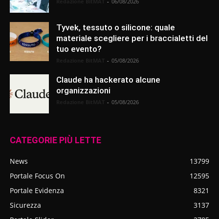
Redazione BitMAT
-
06/08/2026
Tyvek, tessuto o silicone: quale
materiale scegliere per i braccialetti del
tuo evento?
Redazione BitMAT
-
05/08/2026
Claude ha hackerato alcune
organizzazioni
Redazione BitMAT
-
05/08/2026
CATEGORIE PIÙ LETTE
News
13799
Portale Focus On
12595
Portale Evidenza
8321
Sicurezza
3137