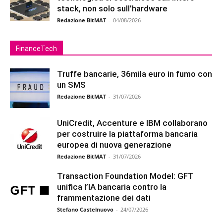
stack, non solo sull’hardware
Redazione BitMAT
-
04/08/2026
FinanceTech
Truffe bancarie, 36mila euro in fumo con
un SMS
Redazione BitMAT
-
31/07/2026
UniCredit, Accenture e IBM collaborano
per costruire la piattaforma bancaria
europea di nuova generazione
Redazione BitMAT
-
31/07/2026
Transaction Foundation Model: GFT
unifica l’IA bancaria contro la
frammentazione dei dati
Stefano Castelnuovo
-
24/07/2026