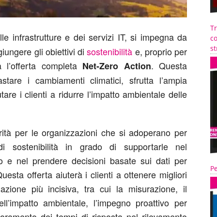
T
le infrastrutture e dei servizi IT, si impegna da
co
st
ungere gli obiettivi di
sostenibilità
e, proprio per
 l’offerta completa
. Questa
Net-Zero Action
tare i cambiamenti climatici, sfrutta l’ampia
utare i clienti a ridurre l’impatto ambientale delle
iorità per le organizzazioni che si adoperano per
di sostenibilità in grado di supportarle nel
ro e nel prendere decisioni basate sui dati per
Pe
uesta offerta aiuterà i clienti a ottenere migliori
zione più incisiva, tra cui la misurazione, il
ll’impatto ambientale, l’impegno proattivo per
iglioramento dei tempi di risposta nel rilevamento