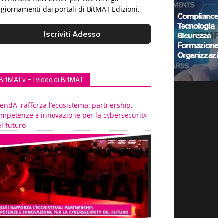
giornamenti dai portali di BitMAT Edizioni.
BitMATv – I video di BitMAT
endAI rafforza l’ecosistema: partnership,
ompetenze e innovazione per la cybersecurity
l futuro