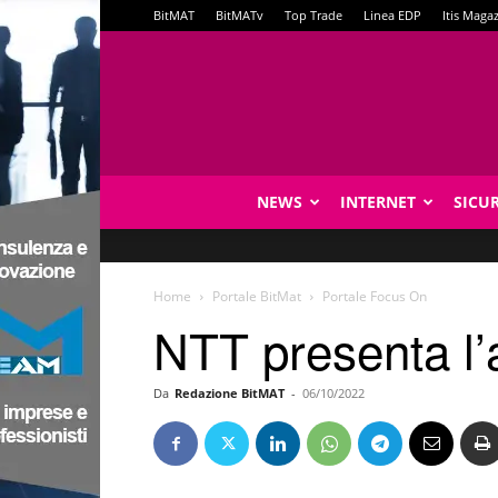
BitMAT
BitMATv
Top Trade
Linea EDP
Itis Maga
NEWS
INTERNET
SICU
Home
Portale BitMat
Portale Focus On
NTT presenta l’
Da
Redazione BitMAT
-
06/10/2022