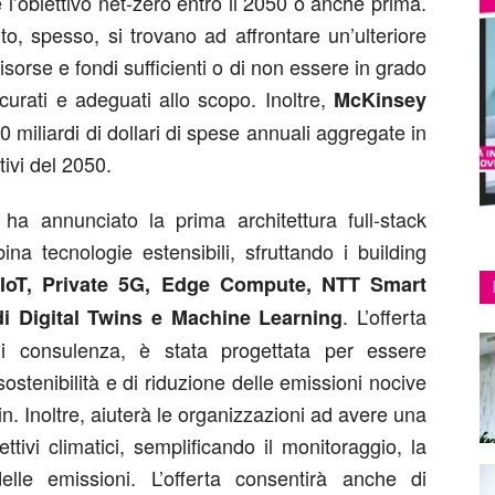
 l’obiettivo net-zero entro il 2050 o anche prima.
o, spesso, si trovano ad affrontare un’ulteriore
risorse e fondi sufficienti o di non essere in grado
curati e adeguati allo scopo. Inoltre,
McKinsey
miliardi di dollari di spese annuali aggregate in
tivi del 2050.
a annunciato la prima architettura full-stack
na tecnologie estensibili, sfruttando i building
i
IoT, Private 5G, Edge Compute, NTT Smart
. L’offerta
i Digital Twins
e Machine Learning
di consulenza, è stata progettata per essere
 sostenibilità e di riduzione delle emissioni nocive
n. Inoltre, aiuterà le organizzazioni ad avere una
ttivi climatici, semplificando il monitoraggio, la
lle emissioni. L’offerta consentirà anche di