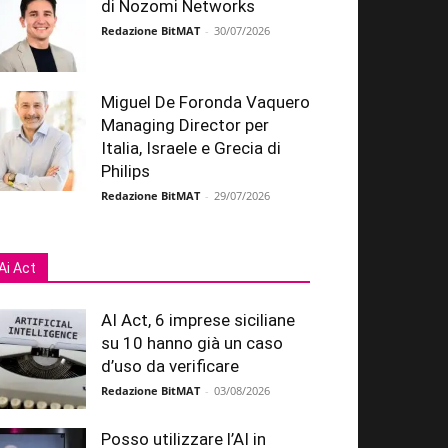
di Nozomi Networks
Redazione BitMAT
-
30/07/2026
Miguel De Foronda Vaquero
Managing Director per
Italia, Israele e Grecia di
Philips
Redazione BitMAT
-
29/07/2026
Ai Act
AI Act, 6 imprese siciliane
su 10 hanno già un caso
d’uso da verificare
Redazione BitMAT
-
03/08/2026
Posso utilizzare l’AI in