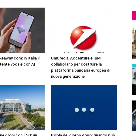
eaway.com: in Italia il
UniCredit, Accenture e IBM
tente vocale con AI
collaborano per costruire la
piattaforma bancaria europea di
nuova generazione
ne droni con il 5G: un
Pillola del giorno dopo: quando può