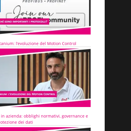
tanium: l’evoluzione del Motion Control
 in azienda: obblighi normativi, governance e
otezione dei dati