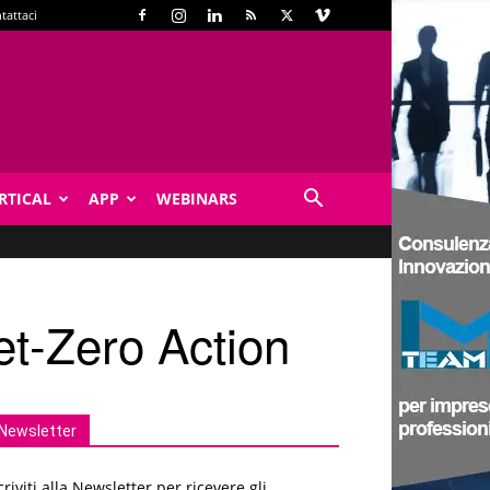
tattaci
RTICAL
APP
WEBINARS
et-Zero Action
Newsletter
criviti alla Newsletter per ricevere gli