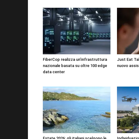
FiberCop realizza un’infrastruttura
Just Eat Tak
nazionale basata su oltre 100 edge
nuovo assis
data center
Estate 2026: gli italiani scelgono le
Individuazio