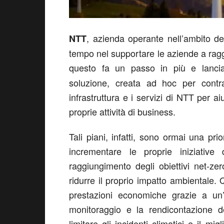
, azienda operante nell’ambito del
NTT
tempo nel supportare le aziende a raggi
questo fa un passo in più e lancia
soluzione, creata ad hoc per contras
infrastruttura e i servizi di NTT per ai
proprie attività di business.
Tali piani, infatti, sono ormai una pr
incrementare le proprie iniziative 
raggiungimento degli obiettivi net-ze
ridurre il proprio impatto ambientale. Q
prestazioni economiche grazie a un’a
monitoraggio e la rendicontazione de
limitare gli incidenti climatici e il m