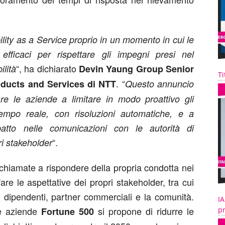
ility as a Service proprio in un momento in cui le
fficaci per rispettare gli impegni presi nel
“, ha dichiarato
ilità
Devin Yaung Group Senior
Ti
. “
roducts and Services di NTT
Questo annuncio
re le aziende a limitare in modo proattivo gli
 tempo reale, con risoluzioni automatiche, e a
atto nelle comunicazioni con le autorità di
“.
ri stakeholder
chiamate a rispondere della propria condotta nei
fare le aspettative dei propri stakeholder, tra cui
nali, dipendenti, partner commerciali e la comunità.
IA
le aziende
si propone di ridurre le
pr
Fortune 500