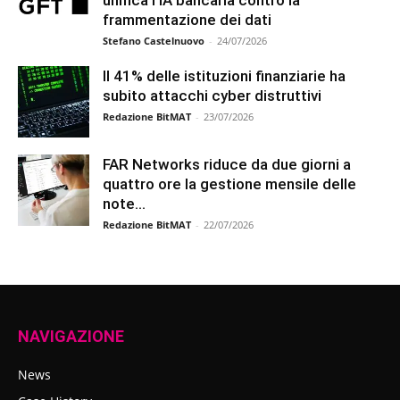
unifica l’IA bancaria contro la
frammentazione dei dati
Stefano Castelnuovo
-
24/07/2026
Il 41% delle istituzioni finanziarie ha
subito attacchi cyber distruttivi
Redazione BitMAT
-
23/07/2026
FAR Networks riduce da due giorni a
quattro ore la gestione mensile delle
note...
Redazione BitMAT
-
22/07/2026
NAVIGAZIONE
News