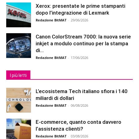
Xerox: presentate le prime stampanti
dopo l’integrazione di Lexmark
Redazione BitMAT
-
29/06/2026
Canon ColorStream 7000: la nuova serie
inkjet a modulo continuo per la stampa
di...
Redazione BitMAT
-
17/06/2026
I più letti
L’ecosistema Tech italiano sfiora i 140
miliardi di dollari
Redazione BitMAT
-
06/08/2026
E-commerce, quanto conta davvero
l’assistenza clienti?
Redazione BitMAT
-
03/08/2026