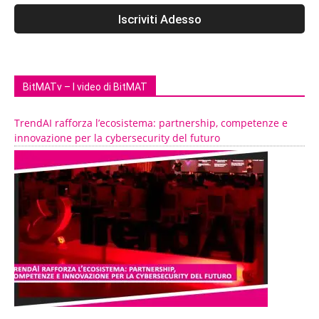
BitMATv – I video di BitMAT
TrendAI rafforza l’ecosistema: partnership, competenze e
innovazione per la cybersecurity del futuro