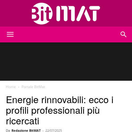
BitMat
Home
Portale BitMat
Energie rinnovabili: ecco i
profili professionali più
ricercati
Da
Redazione BitMAT
-
22/07/2025