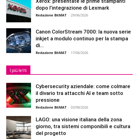
Xerox: presentate le prime stampanti
dopo l’integrazione di Lexmark
Redazione BitMAT
-
29/06/2026
Canon ColorStream 7000: la nuova serie
inkjet a modulo continuo per la stampa
di...
Redazione BitMAT
-
17/06/2026
I più letti
Cybersecurity aziendale: come colmare
il divario tra attacchi AI e team sotto
pressione
Redazione BitMAT
-
03/08/2026
LAGO: una visione italiana della zona
giorno, tra sistemi componibili e cultura
del progetto