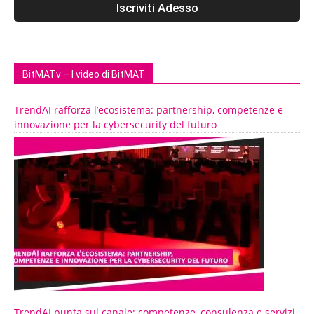
BitMATv – I video di BitMAT
TrendAI rafforza l’ecosistema: partnership, competenze e
innovazione per la cybersecurity del futuro
TrendAI punta sul canale: competenze, consulenza e servizi