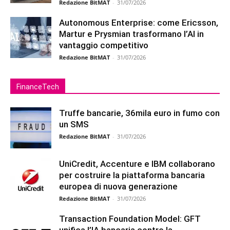
Redazione BitMAT
-
31/07/2026
Autonomous Enterprise: come Ericsson,
Martur e Prysmian trasformano l’AI in
vantaggio competitivo
Redazione BitMAT
-
31/07/2026
FinanceTech
Truffe bancarie, 36mila euro in fumo con
un SMS
Redazione BitMAT
-
31/07/2026
UniCredit, Accenture e IBM collaborano
per costruire la piattaforma bancaria
europea di nuova generazione
Redazione BitMAT
-
31/07/2026
Transaction Foundation Model: GFT