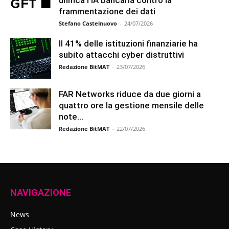
unifica l’IA bancaria contro la
frammentazione dei dati
Stefano Castelnuovo
-
24/07/2026
Il 41% delle istituzioni finanziarie ha
subito attacchi cyber distruttivi
Redazione BitMAT
-
23/07/2026
FAR Networks riduce da due giorni a
quattro ore la gestione mensile delle
note...
Redazione BitMAT
-
22/07/2026
NAVIGAZIONE
News