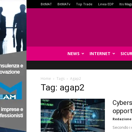
BitMAT
BitMATv
Top Trade
Linea EDP
Itis Mag
NEWS
INTERNET
SICU
Home
Tags
Agap2
Tag: agap2
Cybers
opport
Redazione
Secondo i 