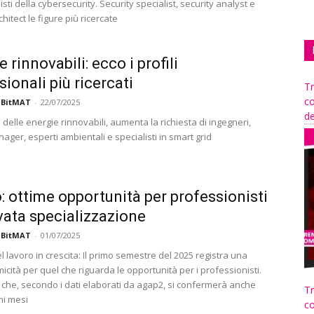
sti della cybersecurity. Security specialist, security analyst e
chitect le figure più ricercate
 rinnovabili: ecco i profili
sionali più ricercati
Tr
co
 BitMAT
-
22/07/2025
de
 delle energie rinnovabili, aumenta la richiesta di ingegneri,
ager, esperti ambientali e specialisti in smart grid
: ottime opportunità per professionisti
vata specializzazione
 BitMAT
-
01/07/2025
 lavoro in crescita: Il primo semestre del 2025 registra una
icità per quel che riguarda le opportunità per i professionisti.
che, secondo i dati elaborati da agap2, si confermerà anche
Tr
mi mesi
co