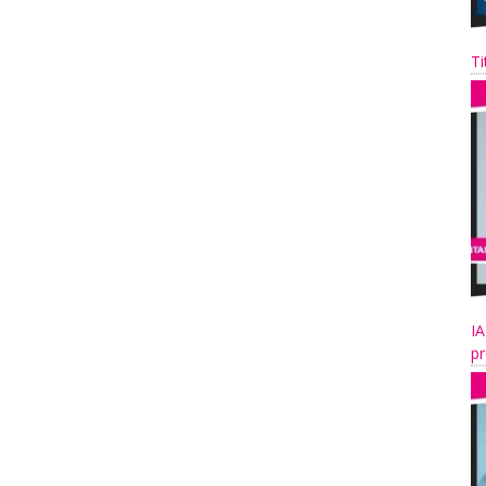
Ti
IA
pr