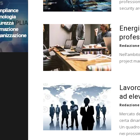
professioni
security ar
Energie
profes
Redazione
Nell’ambito
project man
Lavoro
ad ele
Redazione
Mercato del
certa dinam
Un quadro 
nei prossi