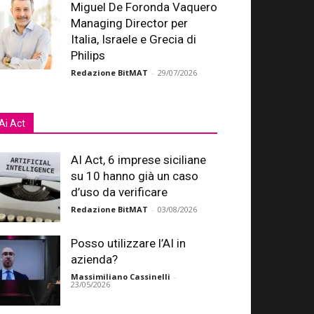
Miguel De Foronda Vaquero
Managing Director per
Italia, Israele e Grecia di
Philips
Redazione BitMAT
-
29/07/2026
Ai Act
AI Act, 6 imprese siciliane
su 10 hanno già un caso
d’uso da verificare
Redazione BitMAT
-
03/08/2026
Posso utilizzare l’AI in
azienda?
Massimiliano Cassinelli
-
23/05/2026