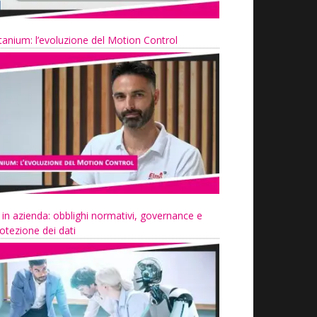
tanium: l’evoluzione del Motion Control
 in azienda: obblighi normativi, governance e
otezione dei dati