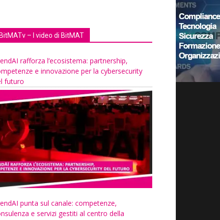
BitMATv – I video di BitMAT
endAI rafforza l’ecosistema: partnership,
mpetenze e innovazione per la cybersecurity
l futuro
endAI punta sul canale: competenze,
nsulenza e servizi gestiti al centro della