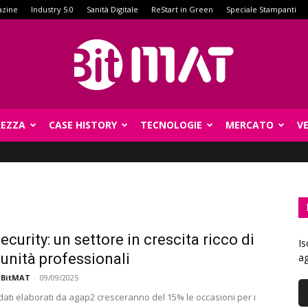
azine
Industry 5.0
Sanità Digitale
ReStart in Green
Speciale Stampanti
REZZA
CASE HISTORY
TECNOLOGIE
MERCATO
V
BitMat
ecurity: un settore in crescita ricco di
Is
unità professionali
ag
 BitMAT
-
09/09/2025
dati elaborati da agap2 cresceranno del 15% le occasioni per i