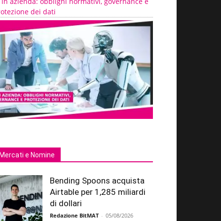
 in azienda: obblighi normativi, governance e
otezione dei dati
Mercati e Nomine
Bending Spoons acquista
Airtable per 1,285 miliardi
di dollari
Redazione BitMAT
-
05/08/2026