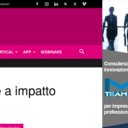
tattaci
RTICAL
APP
WEBINARS
e a impatto