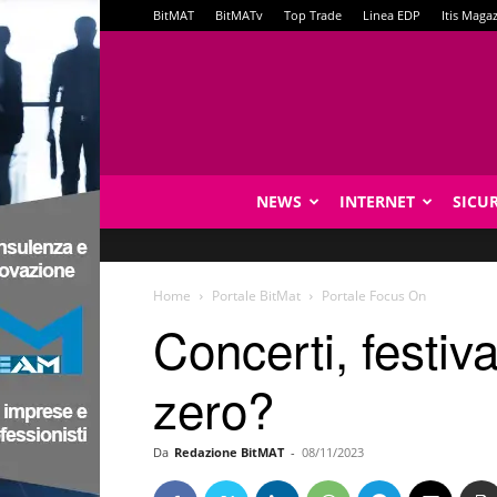
BitMAT
BitMATv
Top Trade
Linea EDP
Itis Maga
NEWS
INTERNET
SICU
Home
Portale BitMat
Portale Focus On
Concerti, festiv
zero?
Da
Redazione BitMAT
-
08/11/2023