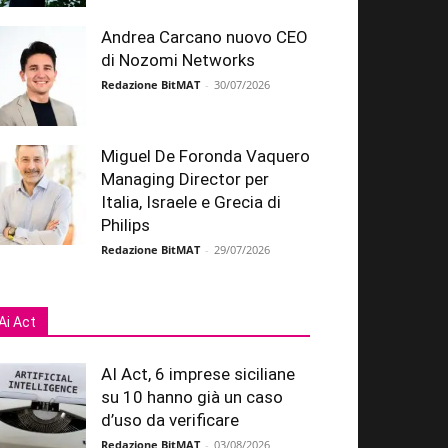
Andrea Carcano nuovo CEO
di Nozomi Networks
Redazione BitMAT
-
30/07/2026
Miguel De Foronda Vaquero
Managing Director per
Italia, Israele e Grecia di
Philips
Redazione BitMAT
-
29/07/2026
Ai Act
AI Act, 6 imprese siciliane
su 10 hanno già un caso
d’uso da verificare
Redazione BitMAT
-
03/08/2026