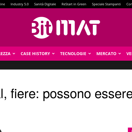
zine
Industry 5.0
Sanità Digitale
ReStart in Green
Speciale Stampanti
Con
REZZA
CASE HISTORY
TECNOLOGIE
MERCATO
VE
BitMat
al, fiere: possono esser