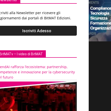
Newsletter
criviti alla Newsletter per ricevere gli
giornamenti dai portali di BitMAT Edizioni.
BitMATv – I video di BitMAT
endAI rafforza l’ecosistema: partnership,
ompetenze e innovazione per la cybersecurity
l futuro