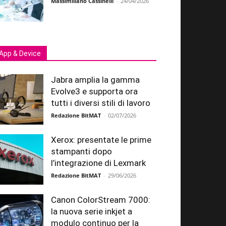
Massimiliano Cassinelli
-
24/04/2026
App & Device
Jabra amplia la gamma
Evolve3 e supporta ora
tutti i diversi stili di lavoro
Redazione BitMAT
-
02/07/2026
Xerox: presentate le prime
stampanti dopo
l’integrazione di Lexmark
Redazione BitMAT
-
29/06/2026
Canon ColorStream 7000:
la nuova serie inkjet a
modulo continuo per la