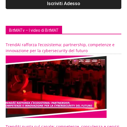
BitMATv – I video di BitMAT
TrendAI rafforza l’ecosistema: partnership, competenze e
innovazione per la cybersecurity del futuro
TrendAI punta sul canale: competenze, consulenza e servizi