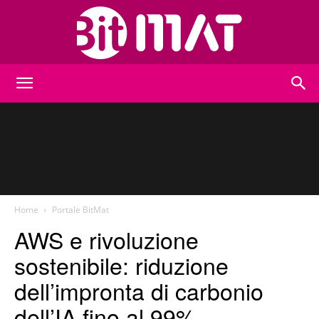
BitMat
Home
Portale BitMat
AWS e rivoluzione
sostenibile: riduzione
dell’impronta di carbonio
dell’IA fino al 99%