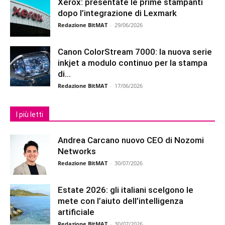
Xerox: presentate le prime stampanti
dopo l’integrazione di Lexmark
Redazione BitMAT
-
29/06/2026
Canon ColorStream 7000: la nuova serie
inkjet a modulo continuo per la stampa
di...
Redazione BitMAT
-
17/06/2026
I più letti
Andrea Carcano nuovo CEO di Nozomi
Networks
Redazione BitMAT
-
30/07/2026
Estate 2026: gli italiani scelgono le
mete con l’aiuto dell’intelligenza
artificiale
Redazione BitMAT
-
30/07/2026