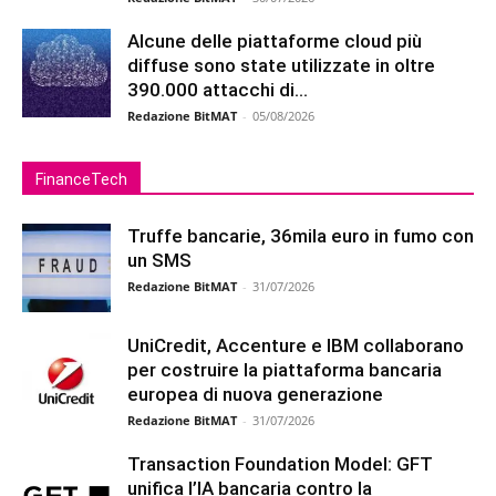
Alcune delle piattaforme cloud più
diffuse sono state utilizzate in oltre
390.000 attacchi di...
Redazione BitMAT
-
05/08/2026
FinanceTech
Truffe bancarie, 36mila euro in fumo con
un SMS
Redazione BitMAT
-
31/07/2026
UniCredit, Accenture e IBM collaborano
per costruire la piattaforma bancaria
europea di nuova generazione
Redazione BitMAT
-
31/07/2026
Transaction Foundation Model: GFT
unifica l’IA bancaria contro la