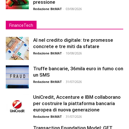
pressione
Redazione BitMAT
-
03/08/2026
FinanceTech
AI nel credito digitale: tre promesse
concrete e tre miti da sfatare
Redazione BitMAT
-
10/08/2026
Truffe bancarie, 36mila euro in fumo con
un SMS
Redazione BitMAT
-
31/07/2026
UniCredit, Accenture e IBM collaborano
per costruire la piattaforma bancaria
europea di nuova generazione
Redazione BitMAT
-
31/07/2026
Transaction Foundation Model: GFT