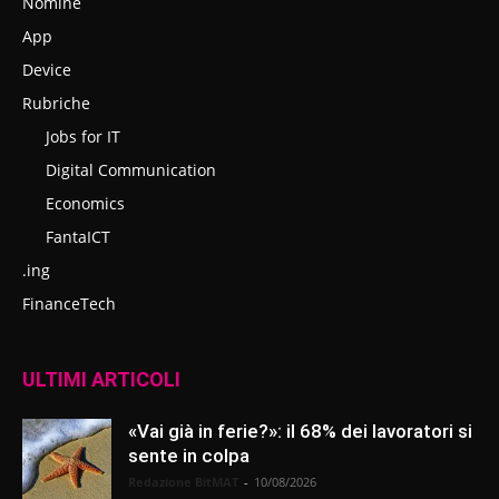
Nomine
App
Device
Rubriche
Jobs for IT
Digital Communication
Economics
FantaICT
.ing
FinanceTech
ULTIMI ARTICOLI
«Vai già in ferie?»: il 68% dei lavoratori si
sente in colpa
Redazione BitMAT
-
10/08/2026