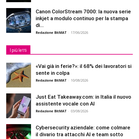
Canon ColorStream 7000: la nuova serie
inkjet a modulo continuo per la stampa
di...
Redazione BitMAT
-
17/06/2026
I più letti
«Vai già in ferie?»: il 68% dei lavoratori si
sente in colpa
Redazione BitMAT
-
10/08/2026
Just Eat Takeaway.com: in Italia il nuovo
assistente vocale con AI
Redazione BitMAT
-
03/08/2026
Cybersecurity aziendale: come colmare
il divario tra attacchi AI e team sotto