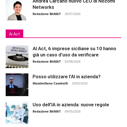
Andrea Carcano nuovo CEO di Nozomi
Networks
Redazione BitMAT
-
30/07/2026
Ai Act
AI Act, 6 imprese siciliane su 10 hanno
già un caso d’uso da verificare
Redazione BitMAT
-
03/08/2026
Posso utilizzare l’AI in azienda?
Massimiliano Cassinelli
-
23/05/2026
Uso dell’IA in azienda: nuove regole
Redazione BitMAT
-
09/05/2026