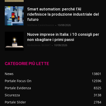
Smart automation: perché l’AI
ridefinisce la produzione industriale del
futuro
Stefano Castelnuovo
-
10/08/2026
Nuove imprese in Italia: i 10 consigli per
non sbagliare i primi passi
Redazione BitMAT
-
10/08/2026
CATEGORIE PIÙ LETTE
News
13801
Portale Focus On
12596
Portale Evidenza
8325
Sicurezza
3138
Portale Slider
2784