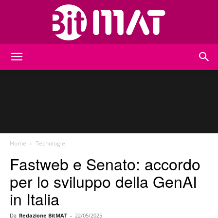
BitMat
Home
Tecnologie
Fastweb e Senato: accordo
per lo sviluppo della GenAI
in Italia
Da
Redazione BitMAT
-
22/05/2025