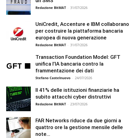
un SMS
Redazione BitMAT
-
31/07/2026
UniCredit, Accenture e IBM collaborano
per costruire la piattaforma bancaria
europea di nuova generazione
Redazione BitMAT
-
31/07/2026
Transaction Foundation Model: GFT
unifica l’IA bancaria contro la
frammentazione dei dati
Stefano Castelnuovo
-
24/07/2026
Il 41% delle istituzioni finanziarie ha
subito attacchi cyber distruttivi
Redazione BitMAT
-
23/07/2026
FAR Networks riduce da due giorni a
quattro ore la gestione mensile delle
note...