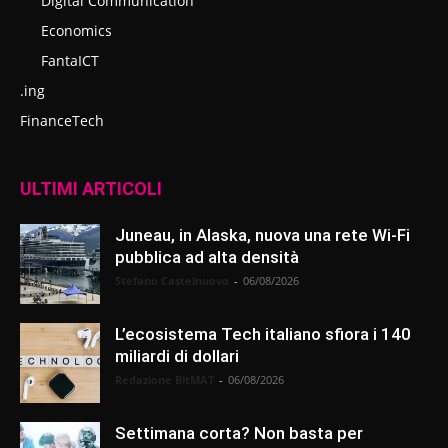
Digital Communication
Economics
FantaICT
.ing
FinanceTech
ULTIMI ARTICOLI
Juneau, in Alaska, nuova una rete Wi-Fi
pubblica ad alta densità
Stefano Castelnuovo
-
06/08/2026
L’ecosistema Tech italiano sfiora i 140
miliardi di dollari
Redazione BitMAT
-
06/08/2026
Settimana corta? Non basta per