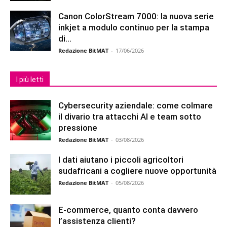
Canon ColorStream 7000: la nuova serie
inkjet a modulo continuo per la stampa
di...
Redazione BitMAT
-
17/06/2026
I più letti
Cybersecurity aziendale: come colmare
il divario tra attacchi AI e team sotto
pressione
Redazione BitMAT
-
03/08/2026
I dati aiutano i piccoli agricoltori
sudafricani a cogliere nuove opportunità
Redazione BitMAT
-
05/08/2026
E-commerce, quanto conta davvero
l’assistenza clienti?