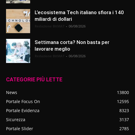
L’ecosistema Tech italiano sfiora i 140
miliardi di dollari
Redazione BitMAT
-
06/08/2026
Settimana corta? Non basta per
lavorare meglio
Redazione BitMAT
-
06/08/2026
CATEGORIE PIÙ LETTE
News
13800
Portale Focus On
12595
Portale Evidenza
8323
Sicurezza
3137
Portale Slider
2785