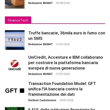
Redazione BitMAT
-
03/08/2026
FinanceTech
Truffe bancarie, 36mila euro in fumo con
un SMS
Redazione BitMAT
-
31/07/2026
UniCredit, Accenture e IBM collaborano
per costruire la piattaforma bancaria
europea di nuova generazione
Redazione BitMAT
-
31/07/2026
Transaction Foundation Model: GFT
unifica l’IA bancaria contro la
frammentazione dei dati
Stefano Castelnuovo
-
24/07/2026
Il 41% delle istituzioni finanziarie ha