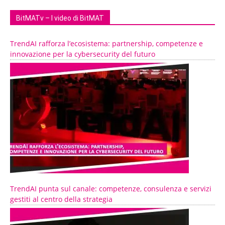
BitMATv – I video di BitMAT
TrendAI rafforza l’ecosistema: partnership, competenze e
innovazione per la cybersecurity del futuro
TrendAI punta sul canale: competenze, consulenza e servizi
gestiti al centro della strategia