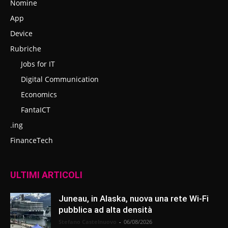
Nomine
App
Device
Rubriche
Jobs for IT
Digital Communication
Economics
FantaICT
.ing
FinanceTech
ULTIMI ARTICOLI
Juneau, in Alaska, nuova una rete Wi-Fi
pubblica ad alta densità
Stefano Castelnuovo
-
06/08/2026